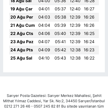
18 Ağu Sal
04:00
05:36
12:40
16:28
19:
19 Ağu Çar
04:01
05:37
12:40
16:27
19:
20 Ağu Per
04:03
05:38
12:39
16:26
19:
21 Ağu Cum
04:04
05:39
12:39
16:26
19:
22 Ağu Cts
04:06
05:40
12:39
16:25
19:
23 Ağu Paz
04:07
05:41
12:39
16:24
19:
24 Ağu Pts
04:09
05:42
12:38
16:23
19:
25 Ağu Sal
04:10
05:43
12:38
16:22
19:
Sarıyer Posta Gazetesi: Sarıyer Merkez Mahallesi, Şehit
Mithat Yılmaz Caddesi, Yar Sk. No:2, 34450 Sarıyer/İstanbul
0212 271 26 46 - 0507 245 82 81 Bu sitede yayınlanan tüm