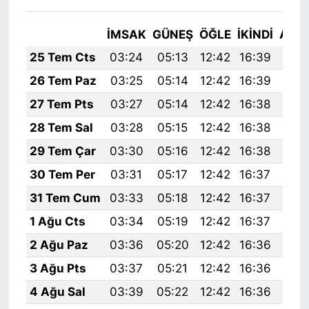
İMSAK
GÜNEŞ
ÖĞLE
İKINDI
AKŞ
25 Tem Cts
03:24
05:13
12:42
16:39
20:
26 Tem Paz
03:25
05:14
12:42
16:39
20:
27 Tem Pts
03:27
05:14
12:42
16:38
20:
28 Tem Sal
03:28
05:15
12:42
16:38
19:
29 Tem Çar
03:30
05:16
12:42
16:38
19:
30 Tem Per
03:31
05:17
12:42
16:37
19:
31 Tem Cum
03:33
05:18
12:42
16:37
19:
1 Ağu Cts
03:34
05:19
12:42
16:37
19:
2 Ağu Paz
03:36
05:20
12:42
16:36
19:
3 Ağu Pts
03:37
05:21
12:42
16:36
19:
4 Ağu Sal
03:39
05:22
12:42
16:36
19: