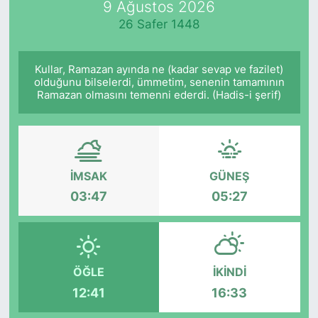
9 Ağustos 2026
26 Safer 1448
KÖŞE YAZILARI
KÖŞE YAZILARI (Arşiv)
Kullar, Ramazan ayında ne (kadar sevap ve fazilet)
olduğunu bilselerdi, ümmetim, senenin tamamının
Ramazan olmasını temenni ederdi. (Hadis-i şerif)
KÜLTÜR SANAT
MAGAZİN
RÖPORTAJ
İMSAK
GÜNEŞ
03:47
05:27
SAĞLIK
SARIYER HABERLERİ
ÖĞLE
İKINDI
SARIYER İMAR BARIŞI
12:41
16:33
SEKTÖR