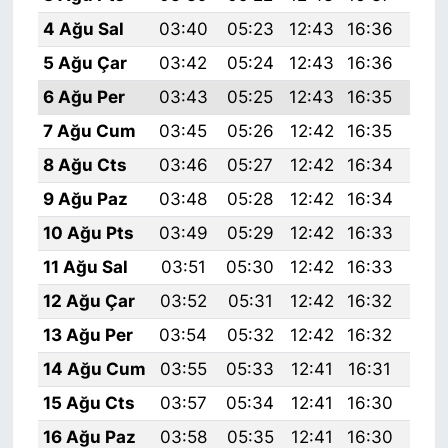
4 Ağu Sal
03:40
05:23
12:43
16:36
19:
5 Ağu Çar
03:42
05:24
12:43
16:36
19:
6 Ağu Per
03:43
05:25
12:43
16:35
19:
7 Ağu Cum
03:45
05:26
12:42
16:35
19:
8 Ağu Cts
03:46
05:27
12:42
16:34
19:
9 Ağu Paz
03:48
05:28
12:42
16:34
19:
10 Ağu Pts
03:49
05:29
12:42
16:33
19:
11 Ağu Sal
03:51
05:30
12:42
16:33
19:
12 Ağu Çar
03:52
05:31
12:42
16:32
19:
13 Ağu Per
03:54
05:32
12:42
16:32
19:
14 Ağu Cum
03:55
05:33
12:41
16:31
19:
15 Ağu Cts
03:57
05:34
12:41
16:30
19:
16 Ağu Paz
03:58
05:35
12:41
16:30
19: