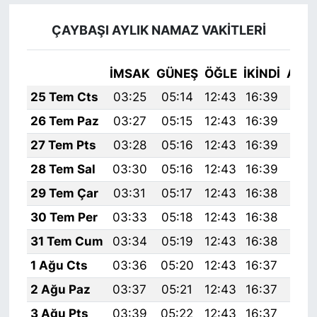
ÇAYBAŞI AYLIK NAMAZ VAKITLERI
İMSAK
GÜNEŞ
ÖĞLE
İKINDI
AKŞ
25 Tem Cts
03:25
05:14
12:43
16:39
20:
26 Tem Paz
03:27
05:15
12:43
16:39
20:
27 Tem Pts
03:28
05:16
12:43
16:39
20:
28 Tem Sal
03:30
05:16
12:43
16:39
20:
29 Tem Çar
03:31
05:17
12:43
16:38
19:
30 Tem Per
03:33
05:18
12:43
16:38
19:
31 Tem Cum
03:34
05:19
12:43
16:38
19:
1 Ağu Cts
03:36
05:20
12:43
16:37
19:
2 Ağu Paz
03:37
05:21
12:43
16:37
19:
3 Ağu Pts
03:39
05:22
12:43
16:37
19: