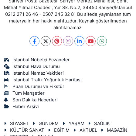
Sarıyer Posta Gazetesi: Sarıyer Merkez Mahallesi, Şehit
Mithat Yılmaz Caddesi, Yar Sk. No:2, 34450 Sarıyer/İstanbul
0212 271 26 46 - 0507 245 82 81 Bu sitede yayınlanan tüm
materyalin her hakkı mahfuzdur. Kaynak gösterilmeden
alıntılanamaz.
İstanbul Nöbetçi Eczaneler
İstanbul Hava Durumu
İstanbul Namaz Vakitleri
İstanbul Trafik Yoğunluk Haritası
Puan Durumu ve Fikstür
Tüm Manşetler
Son Dakika Haberleri
Haber Arşivi
SİYASET
GÜNDEM
YAŞAM
SAĞLIK
KÜLTÜR SANAT
EĞİTİM
AKTUEL
MAGAZİN