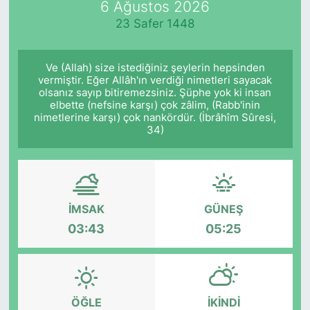
6 Ağustos 2026
23 Safer 1448
KÖŞE YAZILARI
KÖŞE YAZILARI (Arşiv)
Ve (Allah) size istediğiniz şeylerin hepsinden
vermiştir. Eğer Allâh'ın verdiği nimetleri sayacak
olsanız sayıp bitiremezsiniz. Şüphe yok ki insan
KÜLTÜR SANAT
elbette (nefsine karşı) çok zâlim, (Rabb'inin
nimetlerine karşı) çok nankördür. (İbrâhîm Sûresi,
MAGAZİN
34)
RÖPORTAJ
SAĞLIK
İMSAK
GÜNEŞ
03:43
05:25
SARIYER HABERLERİ
SARIYER İMAR BARIŞI
ÖĞLE
İKINDI
SEKTÖR