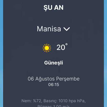
ŞU AN
KÖŞE YAZILARI
KÖŞE YAZILARI (Arşiv)
Manisa
KÜLTÜR SANAT
°
MAGAZİN
20
RÖPORTAJ
Güneşli
SAĞLIK
06 Ağustos Perşembe
SARIYER HABERLERİ
06:15
SARIYER İMAR BARIŞI
Nem: %72, Basınç: 1010 hpa hPa,
SEKTÖR
Rüzgar: 1.00 m/s