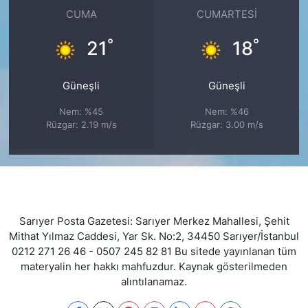
CUMA
CUMARTESI
°
°
21
18
Güneşli
Güneşli
Nem: %45
Nem: %46
Rüzgar: 2.19 m/s
Rüzgar: 3.00 m/s
Sarıyer Posta Gazetesi: Sarıyer Merkez Mahallesi, Şehit
Mithat Yılmaz Caddesi, Yar Sk. No:2, 34450 Sarıyer/İstanbul
0212 271 26 46 - 0507 245 82 81 Bu sitede yayınlanan tüm
materyalin her hakkı mahfuzdur. Kaynak gösterilmeden
alıntılanamaz.