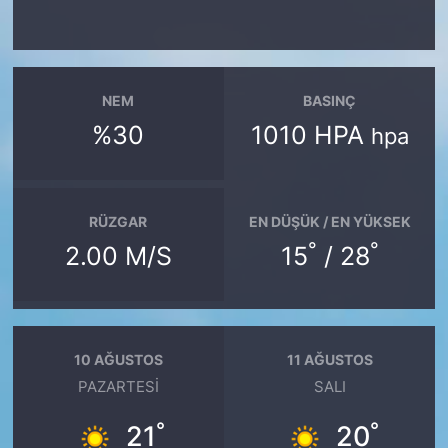
NEM
BASINÇ
%30
1010 HPA
hpa
RÜZGAR
EN DÜŞÜK / EN YÜKSEK
°
°
2.00 M/S
15
/ 28
10 AĞUSTOS
11 AĞUSTOS
PAZARTESI
SALI
°
°
21
20