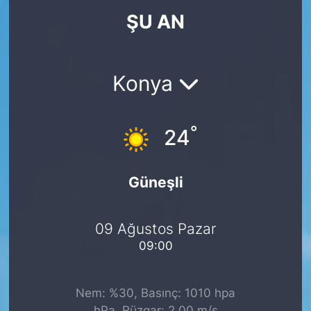
ŞU AN
KÖŞE YAZILARI
KÖŞE YAZILARI (Arşiv)
Konya
KÜLTÜR SANAT
°
MAGAZİN
24
RÖPORTAJ
Güneşli
SAĞLIK
09 Ağustos Pazar
SARIYER HABERLERİ
09:00
SARIYER İMAR BARIŞI
Nem: %30, Basınç: 1010 hpa
SEKTÖR
hPa, Rüzgar: 2.00 m/s