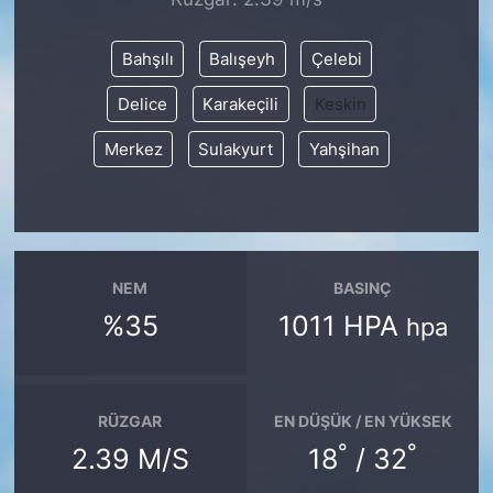
SİYASET
Bahşılı
Balışeyh
Çelebi
Delice
Karakeçili
Keskin
SON DAKİKA HABERİ
Merkez
Sulakyurt
Yahşihan
SPOR
TEKNOLOJİ
TÜRKİYE VE DÜNYA GÜNDEMİ
NEM
BASINÇ
%35
1011 HPA
hpa
VİDEO GALERİ
YAŞAM
RÜZGAR
EN DÜŞÜK / EN YÜKSEK
°
°
2.39 M/S
18
/ 32