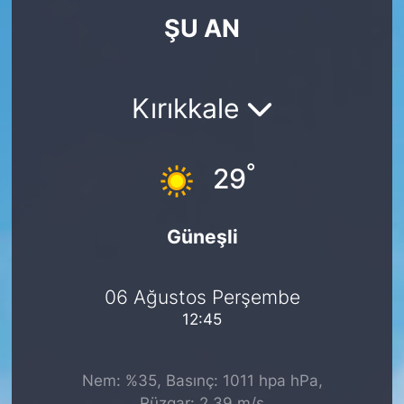
ŞU AN
KÖŞE YAZILARI
KÖŞE YAZILARI (Arşiv)
Kırıkkale
KÜLTÜR SANAT
°
MAGAZİN
29
RÖPORTAJ
Güneşli
SAĞLIK
06 Ağustos Perşembe
SARIYER HABERLERİ
12:45
SARIYER İMAR BARIŞI
Nem: %35, Basınç: 1011 hpa hPa,
SEKTÖR
Rüzgar: 2.39 m/s