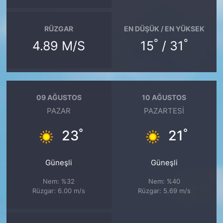
RÜZGAR
EN DÜŞÜK / EN YÜKSEK
°
°
4.89 M/S
15
/ 31
09 AĞUSTOS
10 AĞUSTOS
PAZAR
PAZARTESI
°
°
23
21
Güneşli
Güneşli
Nem: %32
Nem: %40
Rüzgar: 6.00 m/s
Rüzgar: 5.69 m/s