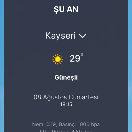
ŞU AN
KÖŞE YAZILARI
KÖŞE YAZILARI (Arşiv)
Kayseri
KÜLTÜR SANAT
°
MAGAZİN
29
RÖPORTAJ
Güneşli
SAĞLIK
08 Ağustos Cumartesi
SARIYER HABERLERİ
18:15
SARIYER İMAR BARIŞI
Nem: %19, Basınç: 1006 hpa
SEKTÖR
hPa, Rüzgar: 4.89 m/s