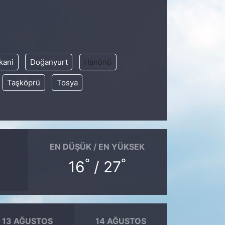
kani
Doğanyurt
Hanönü
Taşköprü
Tosya
EN DÜŞÜK / EN YÜKSEK
°
°
16
/ 27
13 AĞUSTOS
14 AĞUSTOS