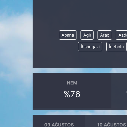
KÖŞE YAZILARI
KÖŞE YAZILARI (Arşiv)
Abana
Ağlı
Araç
Azd
KÜLTÜR SANAT
İhsangazi
İnebolu
MAGAZİN
RÖPORTAJ
SAĞLIK
NEM
%76
SARIYER HABERLERİ
SARIYER İMAR BARIŞI
09 AĞUSTOS
10 AĞUSTOS
SEKTÖR