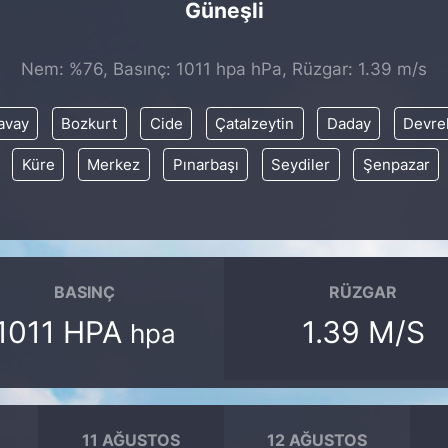
Güneşli
Nem: %76, Basınç: 1011 hpa hPa, Rüzgar: 1.39 m/s
avay
Bozkurt
Cide
Çatalzeytin
Daday
Devre
Küre
Merkez
Pınarbaşı
Seydiler
Şenpazar
BASINÇ
RÜZGAR
1011 HPA
1.39 M/S
hpa
11 AĞUSTOS
12 AĞUSTOS