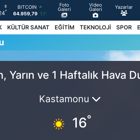
Foto
Video
Yazarlar
BITCOIN
Galeri
Galeri
°
24
64.959,79
1.11
DOLAR
47,7436
0.18
K
KÜLTÜR SANAT
EĞİTİM
TEKNOLOJİ
SPOR
EURO
u
55,2510
0.32
STERLİN
64,4811
0.38
GRAM ALTIN
6660.55
0.03
 Yarın ve 1 Haftalık Hava 
BİST100
13.779
-14
Kastamonu
°
16