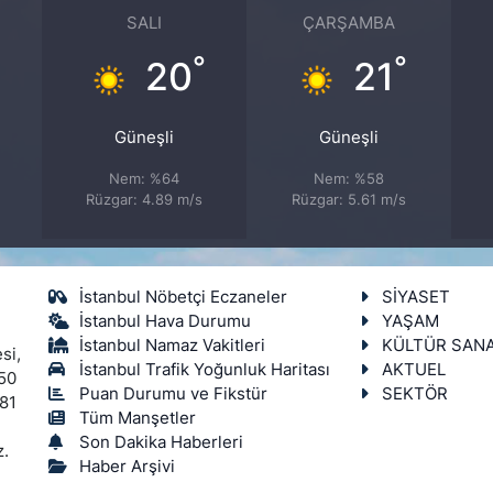
SALI
ÇARŞAMBA
°
°
°
20
21
Güneşli
Güneşli
Nem: %64
Nem: %58
Rüzgar: 4.89 m/s
Rüzgar: 5.61 m/s
İstanbul Nöbetçi Eczaneler
SİYASET
İstanbul Hava Durumu
YAŞAM
İstanbul Namaz Vakitleri
KÜLTÜR SAN
si,
İstanbul Trafik Yoğunluk Haritası
AKTUEL
450
Puan Durumu ve Fikstür
SEKTÖR
 81
Tüm Manşetler
Son Dakika Haberleri
z.
Haber Arşivi