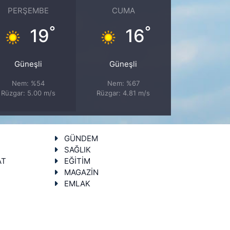
PERŞEMBE
CUMA
°
°
19
16
Güneşli
Güneşli
Nem: %54
Nem: %67
Rüzgar: 5.00 m/s
Rüzgar: 4.81 m/s
GÜNDEM
SAĞLIK
AT
EĞİTİM
MAGAZİN
EMLAK