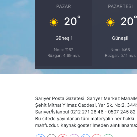
PAZAR
PAZARTESI
SİYASET
°
20
20
SON DAKİKA HABERİ
Güneşli
Güneşli
SPOR
Nem: %67
Nem: %68
Rüzgar: 4.69 m/s
Rüzgar: 5.11 m/s
TEKNOLOJİ
TÜRKİYE VE DÜNYA GÜNDEMİ
VİDEO GALERİ
Sarıyer Posta Gazetesi: Sarıyer Merkez Mahalle
Şehit Mithat Yılmaz Caddesi, Yar Sk. No:2, 34
YAŞAM
Sarıyer/İstanbul 0212 271 26 46 - 0507 245 82
Bu sitede yayınlanan tüm materyalin her hakkı
mahfuzdur. Kaynak gösterilmeden alıntılanama