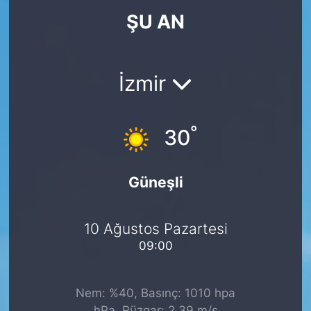
ŞU AN
KÖŞE YAZILARI
KÖŞE YAZILARI (Arşiv)
İzmir
KÜLTÜR SANAT
°
MAGAZİN
30
RÖPORTAJ
Güneşli
SAĞLIK
10 Ağustos Pazartesi
SARIYER HABERLERİ
09:00
SARIYER İMAR BARIŞI
Nem: %40, Basınç: 1010 hpa
SEKTÖR
hPa, Rüzgar: 2.39 m/s