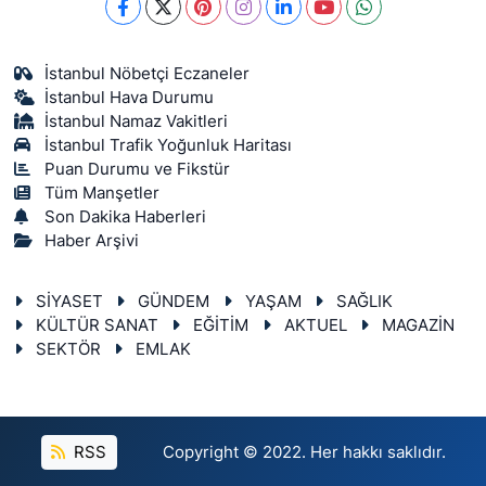
İstanbul Nöbetçi Eczaneler
İstanbul Hava Durumu
İstanbul Namaz Vakitleri
İstanbul Trafik Yoğunluk Haritası
Puan Durumu ve Fikstür
Tüm Manşetler
Son Dakika Haberleri
Haber Arşivi
SİYASET
GÜNDEM
YAŞAM
SAĞLIK
KÜLTÜR SANAT
EĞİTİM
AKTUEL
MAGAZİN
SEKTÖR
EMLAK
RSS
Copyright © 2022. Her hakkı saklıdır.