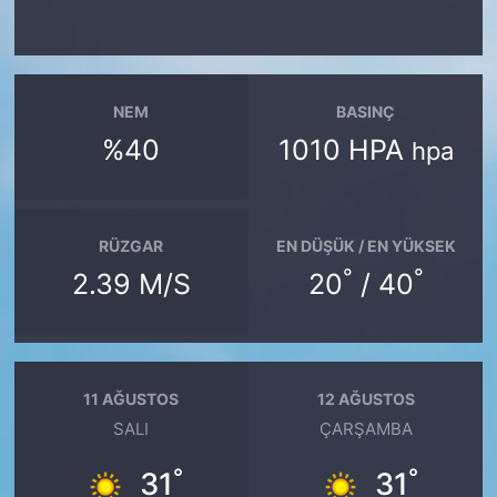
NEM
BASINÇ
%40
1010 HPA
hpa
RÜZGAR
EN DÜŞÜK / EN YÜKSEK
°
°
2.39 M/S
20
/ 40
11 AĞUSTOS
12 AĞUSTOS
SALI
ÇARŞAMBA
°
°
31
31