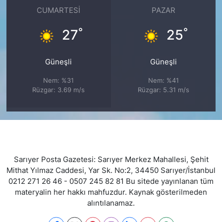
CUMARTESI
PAZAR
°
°
27
25
Güneşli
Güneşli
Nem: %31
Nem: %41
Rüzgar: 3.69 m/s
Rüzgar: 5.31 m/s
Sarıyer Posta Gazetesi: Sarıyer Merkez Mahallesi, Şehit
Mithat Yılmaz Caddesi, Yar Sk. No:2, 34450 Sarıyer/İstanbul
0212 271 26 46 - 0507 245 82 81 Bu sitede yayınlanan tüm
materyalin her hakkı mahfuzdur. Kaynak gösterilmeden
alıntılanamaz.