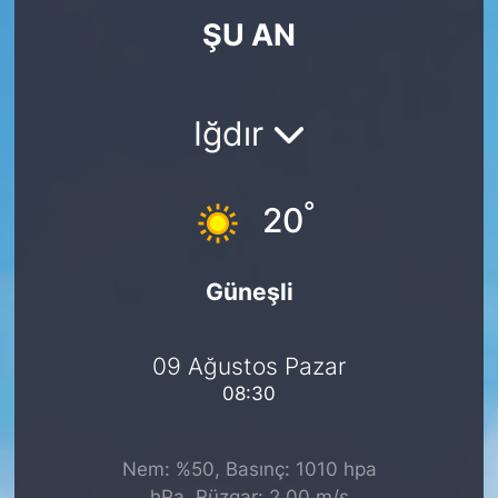
ŞU AN
KÖŞE YAZILARI
KÖŞE YAZILARI (Arşiv)
Iğdır
KÜLTÜR SANAT
°
MAGAZİN
20
RÖPORTAJ
Güneşli
SAĞLIK
09 Ağustos Pazar
SARIYER HABERLERİ
08:30
SARIYER İMAR BARIŞI
Nem: %50, Basınç: 1010 hpa
SEKTÖR
hPa, Rüzgar: 2.00 m/s