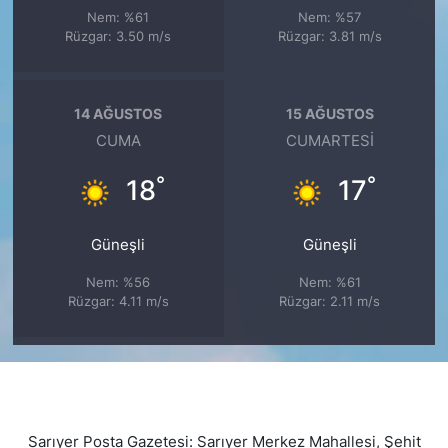
Nem: %61
Nem: %57
Rüzgar: 3.50 m/s
Rüzgar: 3.81 m/s
14 AĞUSTOS
15 AĞUSTOS
CUMA
CUMARTESI
°
°
18
17
Güneşli
Güneşli
Nem: %56
Nem: %61
Rüzgar: 4.11 m/s
Rüzgar: 2.11 m/s
Sarıyer Posta Gazetesi: Sarıyer Merkez Mahallesi, Şehit