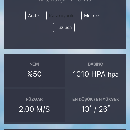
SİYASET
Aralık
Karakoyunlu
Merkez
Tuzluca
SON DAKİKA HABERİ
SPOR
TEKNOLOJİ
NEM
BASINÇ
%50
1010 HPA
TÜRKİYE VE DÜNYA GÜNDEMİ
hpa
VİDEO GALERİ
RÜZGAR
EN DÜŞÜK / EN YÜKSEK
YAŞAM
°
°
2.00 M/S
13
/ 26