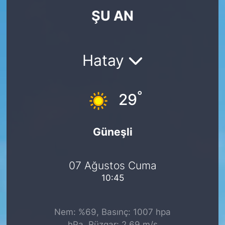
ŞU AN
KÖŞE YAZILARI
KÖŞE YAZILARI (Arşiv)
Hatay
KÜLTÜR SANAT
°
MAGAZİN
29
RÖPORTAJ
Güneşli
SAĞLIK
07 Ağustos Cuma
SARIYER HABERLERİ
10:45
SARIYER İMAR BARIŞI
Nem: %69, Basınç: 1007 hpa
SEKTÖR
hPa, Rüzgar: 2.69 m/s