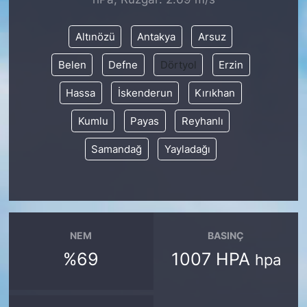
SİYASET
Altınözü
Antakya
Arsuz
Belen
Defne
Dörtyol
Erzin
SON DAKİKA HABERİ
Hassa
İskenderun
Kırıkhan
SPOR
Kumlu
Payas
Reyhanlı
TEKNOLOJİ
Samandağ
Yayladağı
TÜRKİYE VE DÜNYA GÜNDEMİ
VİDEO GALERİ
NEM
BASINÇ
YAŞAM
%69
1007 HPA
hpa