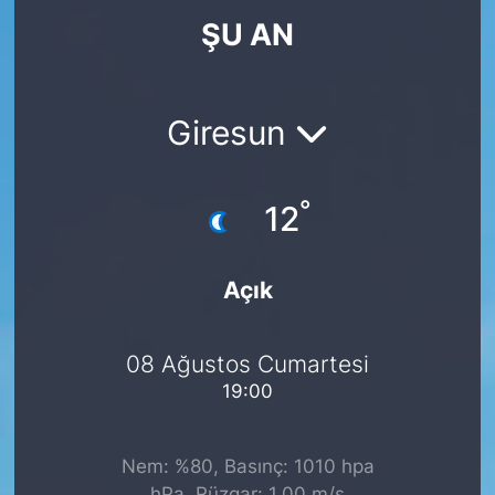
ŞU AN
KÖŞE YAZILARI
KÖŞE YAZILARI (Arşiv)
Giresun
KÜLTÜR SANAT
°
MAGAZİN
12
RÖPORTAJ
Açık
SAĞLIK
08 Ağustos Cumartesi
SARIYER HABERLERİ
19:00
SARIYER İMAR BARIŞI
Nem: %80, Basınç: 1010 hpa
SEKTÖR
hPa, Rüzgar: 1.00 m/s