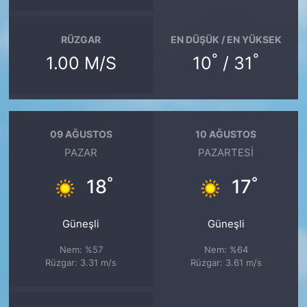
RÜZGAR
EN DÜŞÜK / EN YÜKSEK
°
°
1.00 M/S
10
/ 31
09 AĞUSTOS
10 AĞUSTOS
PAZAR
PAZARTESI
°
°
18
17
Güneşli
Güneşli
Nem: %57
Nem: %64
Rüzgar: 3.31 m/s
Rüzgar: 3.61 m/s