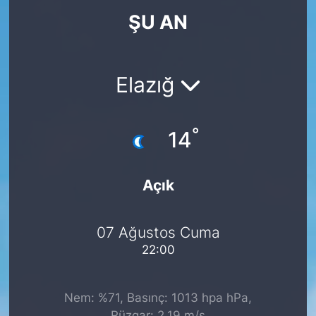
ŞU AN
KÖŞE YAZILARI
KÖŞE YAZILARI (Arşiv)
Elazığ
KÜLTÜR SANAT
°
MAGAZİN
14
RÖPORTAJ
Açık
SAĞLIK
07 Ağustos Cuma
SARIYER HABERLERİ
22:00
SARIYER İMAR BARIŞI
Nem: %71, Basınç: 1013 hpa hPa,
SEKTÖR
Rüzgar: 2.19 m/s