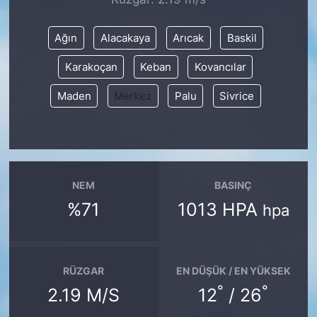
SİYASET
Ağın
Alacakaya
Arıcak
Baskil
Karakoçan
Keban
Kovancılar
SON DAKİKA HABERİ
Maden
Merkez
Palu
Sivrice
SPOR
TEKNOLOJİ
TÜRKİYE VE DÜNYA GÜNDEMİ
NEM
BASINÇ
%71
1013 HPA
hpa
VİDEO GALERİ
YAŞAM
RÜZGAR
EN DÜŞÜK / EN YÜKSEK
°
°
2.19 M/S
12
/ 26