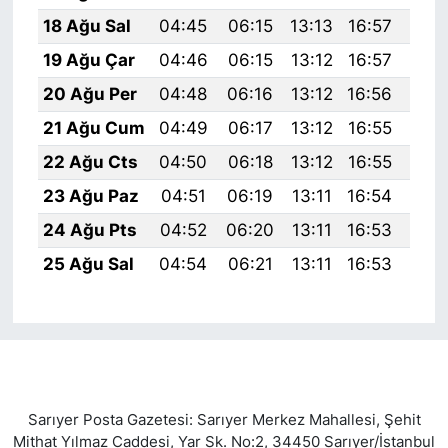
18 Ağu Sal
04:45
06:15
13:13
16:57
20:
19 Ağu Çar
04:46
06:15
13:12
16:57
20:
20 Ağu Per
04:48
06:16
13:12
16:56
19:
21 Ağu Cum
04:49
06:17
13:12
16:55
19:
22 Ağu Cts
04:50
06:18
13:12
16:55
19:
23 Ağu Paz
04:51
06:19
13:11
16:54
19:
24 Ağu Pts
04:52
06:20
13:11
16:53
19:
25 Ağu Sal
04:54
06:21
13:11
16:53
19:
Sarıyer Posta Gazetesi: Sarıyer Merkez Mahallesi, Şehit
Mithat Yılmaz Caddesi, Yar Sk. No:2, 34450 Sarıyer/İstanbul