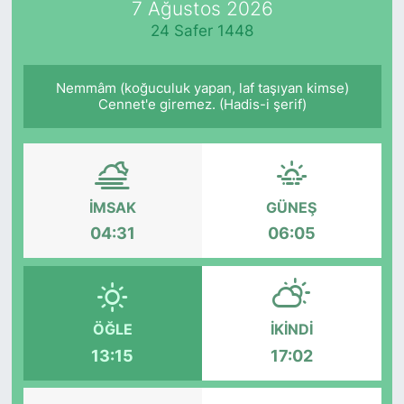
7 Ağustos 2026
24 Safer 1448
KÖŞE YAZILARI
KÖŞE YAZILARI (Arşiv)
Nemmâm (koğuculuk yapan, laf taşıyan kimse)
Cennet'e giremez. (Hadis-i şerif)
KÜLTÜR SANAT
MAGAZİN
İMSAK
GÜNEŞ
RÖPORTAJ
04:31
06:05
SAĞLIK
SARIYER HABERLERİ
ÖĞLE
İKINDI
SARIYER İMAR BARIŞI
13:15
17:02
SEKTÖR