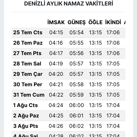
DENİZLİ AYLIK NAMAZ VAKITLERI
İMSAK
GÜNEŞ
ÖĞLE
İKINDI
AKŞ
25 Tem Cts
04:15
05:54
13:15
17:06
20:
26 Tem Paz
04:16
05:55
13:15
17:06
20:
27 Tem Pts
04:17
05:56
13:15
17:06
20:
28 Tem Sal
04:19
05:57
13:15
17:05
20:
29 Tem Çar
04:20
05:57
13:15
17:05
20:
30 Tem Per
04:21
05:58
13:15
17:05
20:
31 Tem Cum
04:22
05:59
13:15
17:05
20:
1 Ağu Cts
04:24
06:00
13:15
17:04
20:
2 Ağu Paz
04:25
06:01
13:15
17:04
20:
3 Ağu Pts
04:26
06:02
13:15
17:04
20:
4 Ağu Sal
04:28
06:02
13:15
17:04
20: