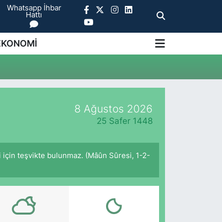
Whatsapp İhbar
Hattı
EKONOMİ
8 Ağustos 2026
25 Safer 1448
i için teşvikte bulunmaz. (Mâûn Sûresi, 1-2-