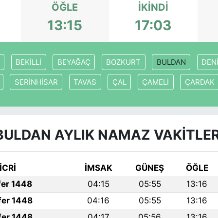
ÖĞLE
İKINDI
13:15
17:03
BEKİLLİ
BEYAĞAÇ
BOZKURT
BULDAN
DENİ
SERİNHİSAR
TAVAS
ÇAL
ÇAMELİ
ÇARDAK
BULDAN AYLIK NAMAZ VAKITLER
İCRİ
İMSAK
GÜNEŞ
ÖĞLE
fer 1448
04:15
05:55
13:16
fer 1448
04:16
05:55
13:16
fer 1448
04:17
05:56
13:16