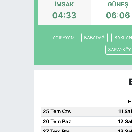
İMSAK
GÜNEŞ
KÖŞE YAZILARI
04:33
06:06
KÖŞE YAZILARI (Arşiv)
ACIPAYAM
BABADAĞ
BAKLAN
KÜLTÜR SANAT
SARAYKÖY
MAGAZİN
RÖPORTAJ
SAĞLIK
SARIYER HABERLERİ
H
25 Tem Cts
11 Sa
SARIYER İMAR BARIŞI
26 Tem Paz
12 Sa
SEKTÖR
27 Tem Pts
13 Sa