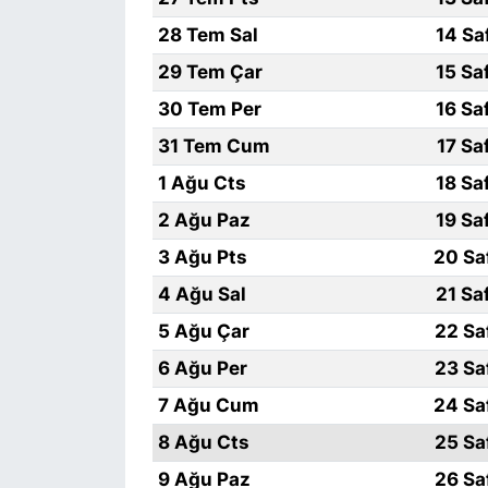
28 Tem Sal
14 Sa
SİYASET
29 Tem Çar
15 Sa
SON DAKİKA HABERİ
30 Tem Per
16 Sa
31 Tem Cum
17 Sa
SPOR
1 Ağu Cts
18 Sa
TEKNOLOJİ
2 Ağu Paz
19 Sa
3 Ağu Pts
20 Sa
TÜRKİYE VE DÜNYA GÜNDEMİ
4 Ağu Sal
21 Sa
VİDEO GALERİ
5 Ağu Çar
22 Sa
6 Ağu Per
23 Sa
YAŞAM
7 Ağu Cum
24 Sa
8 Ağu Cts
25 Sa
9 Ağu Paz
26 Sa