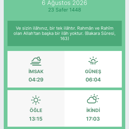
6 Ağustos 2026
23 Safer 1448
KÖŞE YAZILARI
KÖŞE YAZILARI (Arşiv)
Ve sizin ilâhınız, bir tek ilâhtır. Rahmân ve Rahîm
olan Allah'tan başka bir ilâh yoktur. (Bakara Sûresi,
163)
KÜLTÜR SANAT
MAGAZİN
RÖPORTAJ
İMSAK
GÜNEŞ
04:29
06:04
SAĞLIK
SARIYER HABERLERİ
ÖĞLE
İKINDI
SARIYER İMAR BARIŞI
13:15
17:03
SEKTÖR