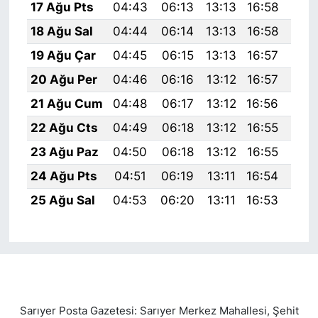
17 Ağu Pts
04:43
06:13
13:13
16:58
20:
18 Ağu Sal
04:44
06:14
13:13
16:58
20:
19 Ağu Çar
04:45
06:15
13:13
16:57
20:
20 Ağu Per
04:46
06:16
13:12
16:57
19:
21 Ağu Cum
04:48
06:17
13:12
16:56
19:
22 Ağu Cts
04:49
06:18
13:12
16:55
19:
23 Ağu Paz
04:50
06:18
13:12
16:55
19:
24 Ağu Pts
04:51
06:19
13:11
16:54
19:
25 Ağu Sal
04:53
06:20
13:11
16:53
19:
Sarıyer Posta Gazetesi: Sarıyer Merkez Mahallesi, Şehit