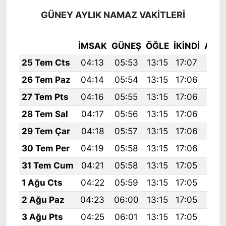
GÜNEY AYLIK NAMAZ VAKITLERI
İMSAK
GÜNEŞ
ÖĞLE
İKINDI
AKŞ
25 Tem Cts
04:13
05:53
13:15
17:07
20:
26 Tem Paz
04:14
05:54
13:15
17:06
20:
27 Tem Pts
04:16
05:55
13:15
17:06
20:
28 Tem Sal
04:17
05:56
13:15
17:06
20:
29 Tem Çar
04:18
05:57
13:15
17:06
20:
30 Tem Per
04:19
05:58
13:15
17:06
20:
31 Tem Cum
04:21
05:58
13:15
17:05
20:
1 Ağu Cts
04:22
05:59
13:15
17:05
20:
2 Ağu Paz
04:23
06:00
13:15
17:05
20:
3 Ağu Pts
04:25
06:01
13:15
17:05
20: