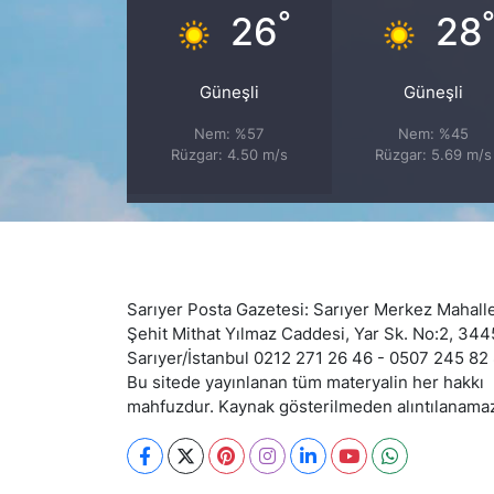
°
26
28
SİYASET
Güneşli
Güneşli
SON DAKİKA HABERİ
Nem: %57
Nem: %45
Rüzgar: 4.50 m/s
Rüzgar: 5.69 m/s
SPOR
TEKNOLOJİ
TÜRKİYE VE DÜNYA GÜNDEMİ
Sarıyer Posta Gazetesi: Sarıyer Merkez Mahalle
VİDEO GALERİ
Şehit Mithat Yılmaz Caddesi, Yar Sk. No:2, 34
Sarıyer/İstanbul 0212 271 26 46 - 0507 245 82
Bu sitede yayınlanan tüm materyalin her hakkı
YAŞAM
mahfuzdur. Kaynak gösterilmeden alıntılanama