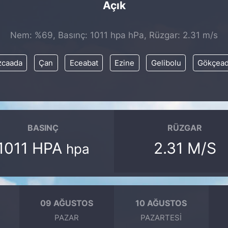
Açık
Nem: %69, Basınç: 1011 hpa hPa, Rüzgar: 2.31 m/s
zcaada
Çan
Eceabat
Ezine
Gelibolu
Gökçea
BASINÇ
RÜZGAR
1011 HPA
2.31 M/S
hpa
09 AĞUSTOS
10 AĞUSTOS
PAZAR
PAZARTESI