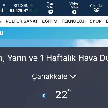
Foto
Video
Yazarlar
BITCOIN
Galeri
Galeri
°
24
64.475,47
0.66
DOLAR
47,5971
0.05
K
KÜLTÜR SANAT
EĞİTİM
TEKNOLOJİ
SPOR
EURO
u
55,1336
0.18
STERLİN
64,2534
0.22
GRAM ALTIN
6527.85
0.54
, Yarın ve 1 Haftalık Hava 
BİST100
13.703
0
Çanakkale
°
22