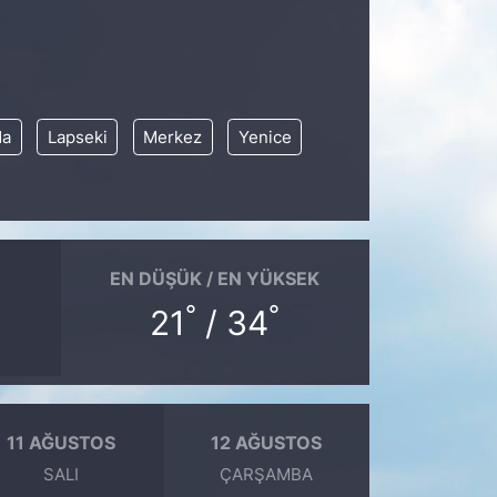
da
Lapseki
Merkez
Yenice
EN DÜŞÜK / EN YÜKSEK
°
°
21
/ 34
11 AĞUSTOS
12 AĞUSTOS
SALI
ÇARŞAMBA