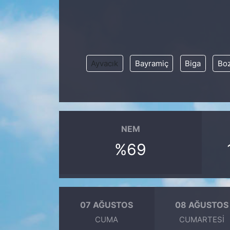
KÖŞE YAZILARI
KÖŞE YAZILARI (Arşiv)
Ayvacık
Bayramiç
Biga
Bo
KÜLTÜR SANAT
MAGAZİN
RÖPORTAJ
NEM
%69
SAĞLIK
SARIYER HABERLERİ
SARIYER İMAR BARIŞI
07 AĞUSTOS
08 AĞUSTOS
CUMA
CUMARTESI
SEKTÖR