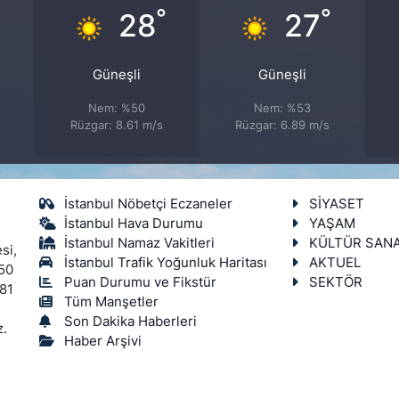
°
°
°
28
27
Güneşli
Güneşli
Nem: %50
Nem: %53
Rüzgar: 8.61 m/s
Rüzgar: 6.89 m/s
İstanbul Nöbetçi Eczaneler
SİYASET
İstanbul Hava Durumu
YAŞAM
İstanbul Namaz Vakitleri
KÜLTÜR SAN
si,
İstanbul Trafik Yoğunluk Haritası
AKTUEL
450
Puan Durumu ve Fikstür
SEKTÖR
 81
Tüm Manşetler
Son Dakika Haberleri
z.
Haber Arşivi