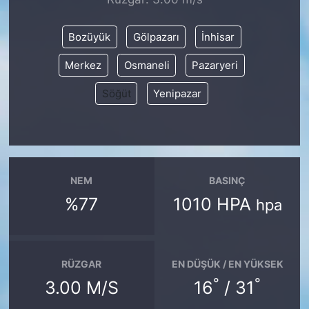
SİYASET
Bozüyük
Gölpazarı
İnhisar
Merkez
Osmaneli
Pazaryeri
SON DAKİKA HABERİ
Söğüt
Yenipazar
SPOR
TEKNOLOJİ
TÜRKİYE VE DÜNYA GÜNDEMİ
NEM
BASINÇ
%77
1010 HPA
hpa
VİDEO GALERİ
YAŞAM
RÜZGAR
EN DÜŞÜK / EN YÜKSEK
°
°
3.00 M/S
16
/ 31