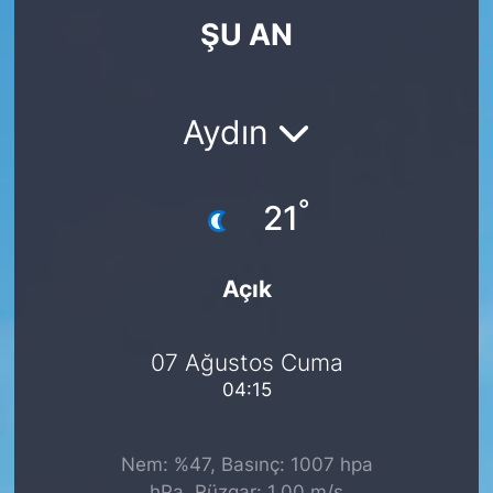
ŞU AN
KÖŞE YAZILARI
KÖŞE YAZILARI (Arşiv)
Aydın
KÜLTÜR SANAT
°
MAGAZİN
21
RÖPORTAJ
Açık
SAĞLIK
07 Ağustos Cuma
SARIYER HABERLERİ
04:15
SARIYER İMAR BARIŞI
Nem: %47, Basınç: 1007 hpa
SEKTÖR
hPa, Rüzgar: 1.00 m/s