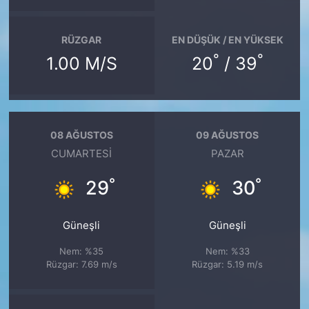
RÜZGAR
EN DÜŞÜK / EN YÜKSEK
°
°
1.00 M/S
20
/ 39
08 AĞUSTOS
09 AĞUSTOS
CUMARTESI
PAZAR
°
°
29
30
Güneşli
Güneşli
Nem: %35
Nem: %33
Rüzgar: 7.69 m/s
Rüzgar: 5.19 m/s