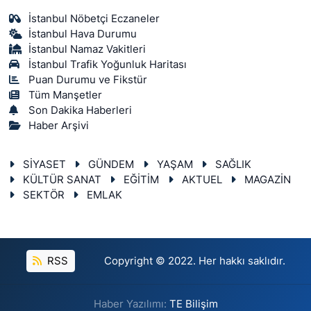
İstanbul Nöbetçi Eczaneler
İstanbul Hava Durumu
İstanbul Namaz Vakitleri
İstanbul Trafik Yoğunluk Haritası
Puan Durumu ve Fikstür
Tüm Manşetler
Son Dakika Haberleri
Haber Arşivi
SİYASET
GÜNDEM
YAŞAM
SAĞLIK
KÜLTÜR SANAT
EĞİTİM
AKTUEL
MAGAZİN
SEKTÖR
EMLAK
RSS
Copyright © 2022. Her hakkı saklıdır.
Haber Yazılımı:
TE Bilişim