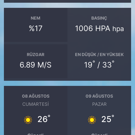
NEM
BASINÇ
%17
1006 HPA
hpa
RÜZGAR
EN DÜŞÜK / EN YÜKSEK
°
°
6.89 M/S
19
/ 33
08 AĞUSTOS
09 AĞUSTOS
CUMARTESI
PAZAR
°
°
26
25