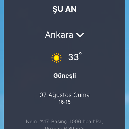
ŞU AN
KÖŞE YAZILARI
KÖŞE YAZILARI (Arşiv)
Ankara
KÜLTÜR SANAT
°
MAGAZİN
33
RÖPORTAJ
Güneşli
SAĞLIK
07 Ağustos Cuma
SARIYER HABERLERİ
16:15
SARIYER İMAR BARIŞI
Nem: %17, Basınç: 1006 hpa hPa,
SEKTÖR
Rüzgar: 6.89 m/s