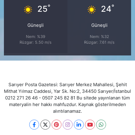
°
°
25
24
Güneşli
Güneşli
Nem: %39
Nem: %32
Rüzgar: 5.50 m/s
Rüzgar: 7.61 m/s
Sarıyer Posta Gazetesi: Sarıyer Merkez Mahallesi, Şehit
Mithat Yılmaz Caddesi, Yar Sk. No:2, 34450 Sarıyer/İstanbul
0212 271 26 46 - 0507 245 82 81 Bu sitede yayınlanan tüm
materyalin her hakkı mahfuzdur. Kaynak gösterilmeden
alıntılanamaz.