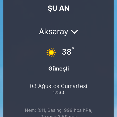
ŞU AN
KÖŞE YAZILARI
KÖŞE YAZILARI (Arşiv)
Aksaray
KÜLTÜR SANAT
°
MAGAZİN
38
RÖPORTAJ
Güneşli
SAĞLIK
08 Ağustos Cumartesi
SARIYER HABERLERİ
17:30
SARIYER İMAR BARIŞI
Nem: %11, Basınç: 999 hpa hPa,
SEKTÖR
Rüzgar: 3.69 m/s