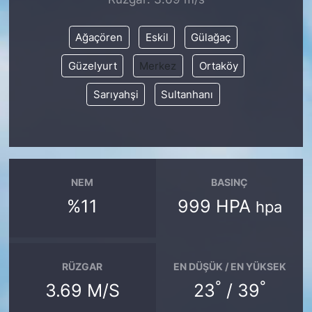
SİYASET
Ağaçören
Eskil
Gülağaç
Güzelyurt
Merkez
Ortaköy
SON DAKİKA HABERİ
Sarıyahşi
Sultanhanı
SPOR
TEKNOLOJİ
TÜRKİYE VE DÜNYA GÜNDEMİ
NEM
BASINÇ
%11
999 HPA
hpa
VİDEO GALERİ
YAŞAM
RÜZGAR
EN DÜŞÜK / EN YÜKSEK
°
°
3.69 M/S
23
/ 39