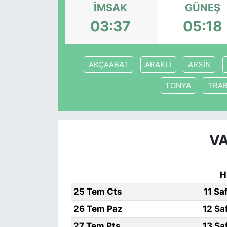
İMSAK
GÜNEŞ
KÖŞE YAZILARI
03:37
05:18
KÖŞE YAZILARI (Arşiv)
AKÇAABAT
ARAKLI
ARSİN
KÜLTÜR SANAT
TONYA
TRA
MAGAZİN
RÖPORTAJ
VA
SAĞLIK
SARIYER HABERLERİ
H
25 Tem Cts
11 Sa
SARIYER İMAR BARIŞI
26 Tem Paz
12 Sa
SEKTÖR
27 Tem Pts
13 Sa