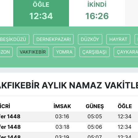
ÖĞLE
İKINDI
12:34
16:26
BEŞİKDÜZÜ
DERNEKPAZARI
DÜZKÖY
HAYRAT
BZON
VAKFIKEBİR
YOMRA
ÇARŞIBAŞI
ÇAYKAR
KFIKEBİR AYLIK NAMAZ VAKITL
İCRİ
İMSAK
GÜNEŞ
ÖĞLE
fer 1448
03:16
05:05
12:34
fer 1448
03:18
05:06
12:34
fer 1448
03:19
05:07
12:34