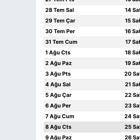
28 Tem Sal
14 Sa
SİYASET
29 Tem Çar
15 Sa
SON DAKİKA HABERİ
30 Tem Per
16 Sa
31 Tem Cum
17 Sa
SPOR
1 Ağu Cts
18 Sa
TEKNOLOJİ
2 Ağu Paz
19 Sa
3 Ağu Pts
20 Sa
TÜRKİYE VE DÜNYA GÜNDEMİ
4 Ağu Sal
21 Sa
VİDEO GALERİ
5 Ağu Çar
22 Sa
6 Ağu Per
23 Sa
YAŞAM
7 Ağu Cum
24 Sa
8 Ağu Cts
25 Sa
9 Ağu Paz
26 Sa