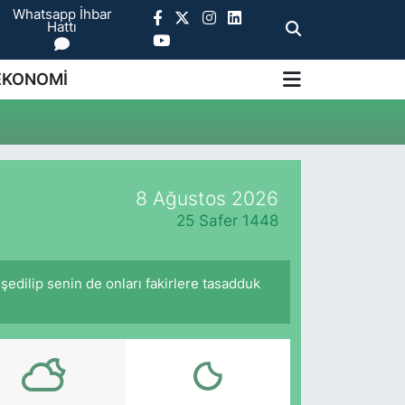
Whatsapp İhbar
Hattı
EKONOMİ
8 Ağustos 2026
25 Safer 1448
hşedilip senin de onları fakirlere tasadduk