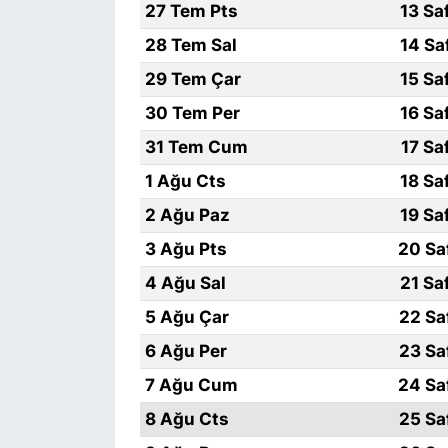
27 Tem Pts
13 Sa
28 Tem Sal
14 Sa
SİYASET
29 Tem Çar
15 Sa
SON DAKİKA HABERİ
30 Tem Per
16 Sa
31 Tem Cum
17 Sa
SPOR
1 Ağu Cts
18 Sa
TEKNOLOJİ
2 Ağu Paz
19 Sa
3 Ağu Pts
20 Sa
TÜRKİYE VE DÜNYA GÜNDEMİ
4 Ağu Sal
21 Sa
VİDEO GALERİ
5 Ağu Çar
22 Sa
6 Ağu Per
23 Sa
YAŞAM
7 Ağu Cum
24 Sa
8 Ağu Cts
25 Sa