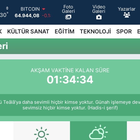
Foto
Video
Yazarlar
BITCOIN
Galeri
Galeri
°
30
64.944,08
-0.18
DOLAR
47,7436
0.18
K
KÜLTÜR SANAT
EĞİTİM
TEKNOLOJİ
SPOR
EURO
55,2510
0.32
ri
STERLİN
64,4811
0.38
GRAM ALTIN
6660.55
0.03
AKŞAM VAKTINE KALAN SÜRE
BİST100
01:34:34
13.779
-14
 Teâlâ'ya daha sevimli hiçbir kimse yoktur. Günah işlemeye dev
sevimsiz hiçbir kimse yoktur. (Hadis-i şerif)