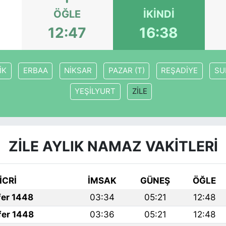
ÖĞLE
İKINDI
12:47
16:38
İK
ERBAA
NİKSAR
PAZAR (T)
REŞADİYE
SU
YEŞİLYURT
ZİLE
ZİLE AYLIK NAMAZ VAKITLERI
İCRİ
İMSAK
GÜNEŞ
ÖĞLE
fer 1448
03:34
05:21
12:48
fer 1448
03:36
05:21
12:48