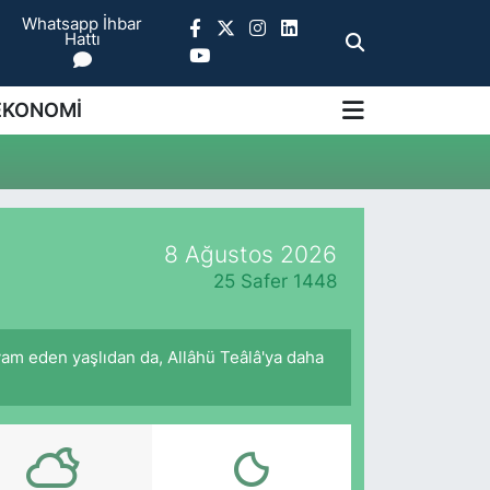
Whatsapp İhbar
Hattı
EKONOMİ
8 Ağustos 2026
25 Safer 1448
am eden yaşlıdan da, Allâhü Teâlâ'ya daha