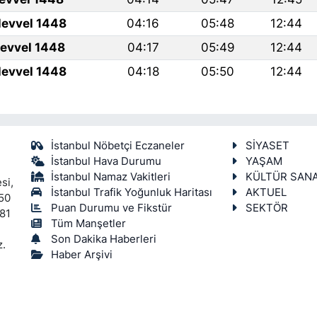
levvel 1448
04:16
05:48
12:44
levvel 1448
04:17
05:49
12:44
levvel 1448
04:18
05:50
12:44
İstanbul Nöbetçi Eczaneler
SİYASET
İstanbul Hava Durumu
YAŞAM
İstanbul Namaz Vakitleri
KÜLTÜR SAN
si,
İstanbul Trafik Yoğunluk Haritası
AKTUEL
450
Puan Durumu ve Fikstür
SEKTÖR
 81
Tüm Manşetler
Son Dakika Haberleri
z.
Haber Arşivi