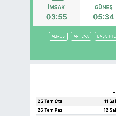
İMSAK
GÜNEŞ
KÖŞE YAZILARI
03:55
05:34
KÖŞE YAZILARI (Arşiv)
KÜLTÜR SANAT
ALMUS
ARTOVA
BAŞÇİFTL
MAGAZİN
RÖPORTAJ
SAĞLIK
SARIYER HABERLERİ
H
25 Tem Cts
11 Sa
SARIYER İMAR BARIŞI
26 Tem Paz
12 Sa
SEKTÖR