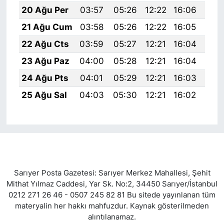
20 Ağu Per
03:57
05:26
12:22
16:06
19:
21 Ağu Cum
03:58
05:26
12:22
16:05
19:
22 Ağu Cts
03:59
05:27
12:21
16:04
19:
23 Ağu Paz
04:00
05:28
12:21
16:04
19:
24 Ağu Pts
04:01
05:29
12:21
16:03
19:
25 Ağu Sal
04:03
05:30
12:21
16:02
19:
Sarıyer Posta Gazetesi: Sarıyer Merkez Mahallesi, Şehit
Mithat Yılmaz Caddesi, Yar Sk. No:2, 34450 Sarıyer/İstanbul
0212 271 26 46 - 0507 245 82 81 Bu sitede yayınlanan tüm
materyalin her hakkı mahfuzdur. Kaynak gösterilmeden
alıntılanamaz.