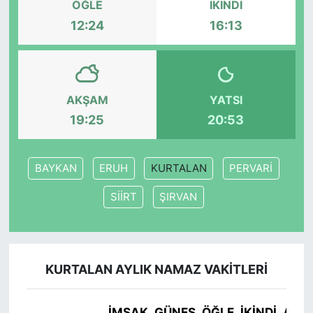
ÖĞLE
İKINDI
12:24
16:13
SİYASET
SON DAKİKA HABERİ
AKŞAM
YATSI
SPOR
19:25
20:53
TEKNOLOJİ
BAYKAN
ERUH
KURTALAN
PERVARİ
TÜRKİYE VE DÜNYA GÜNDEMİ
SİİRT
ŞIRVAN
VİDEO GALERİ
YAŞAM
KURTALAN AYLIK NAMAZ VAKITLERI
İMSAK
GÜNEŞ
ÖĞLE
İKINDI
AKŞ