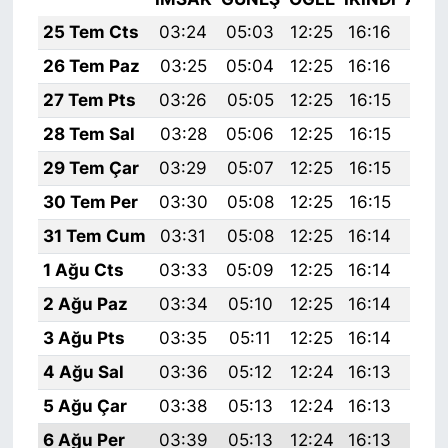
25 Tem Cts
03:24
05:03
12:25
16:16
19:
26 Tem Paz
03:25
05:04
12:25
16:16
19:
27 Tem Pts
03:26
05:05
12:25
16:15
19:
28 Tem Sal
03:28
05:06
12:25
16:15
19:
29 Tem Çar
03:29
05:07
12:25
16:15
19:
30 Tem Per
03:30
05:08
12:25
16:15
19:
31 Tem Cum
03:31
05:08
12:25
16:14
19:
1 Ağu Cts
03:33
05:09
12:25
16:14
19:
2 Ağu Paz
03:34
05:10
12:25
16:14
19:
3 Ağu Pts
03:35
05:11
12:25
16:14
19:
4 Ağu Sal
03:36
05:12
12:24
16:13
19:
5 Ağu Çar
03:38
05:13
12:24
16:13
19:
6 Ağu Per
03:39
05:13
12:24
16:13
19: