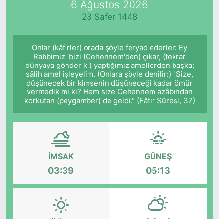
6 Ağustos 2026
23 Safer 1448
KÖŞE YAZILARI
KÖŞE YAZILARI (Arşiv)
Onlar (kâfirler) orada şöyle feryad ederler: Ey
Rabbimiz, bizi (Cehennem'den) çıkar, (tekrar
dünyaya gönder ki) yaptığımız amellerden başka;
KÜLTÜR SANAT
sâlih amel işleyelim. (Onlara şöyle denilir:) "Size,
düşünecek bir kimsenin düşüneceği kadar ömür
MAGAZİN
vermedik mi ki? Hem size Cehennem azâbından
korkutan (peygamber) de geldi." (Fâtır Sûresi, 37)
RÖPORTAJ
SAĞLIK
İMSAK
GÜNEŞ
SARIYER HABERLERİ
03:39
05:13
SARIYER İMAR BARIŞI
SEKTÖR