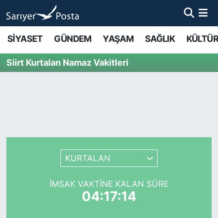
AKTUEL
İstanbul Nöbetçi Eczaneler
SİYASET
GÜNDEM
YAŞAM
SAĞLIK
KÜLTÜR
ALT MANŞETLER
İstanbul Hava Durumu
Siirt Kurtalan Namaz Vakitleri
EĞİTİM
İstanbul Namaz Vakitleri
EKONOMİ
İstanbul Trafik Yoğunluk Haritası
EMLAK
Süper Lig Puan Durumu ve Fikstür
KURTALAN
FOTO GALERİ
Tüm Manşetler
İMSAK VAKTINE KALAN SÜRE
GÜNCEL HABERLER
Son Dakika Haberleri
04:17:14
GÜNDEM
Haber Arşivi