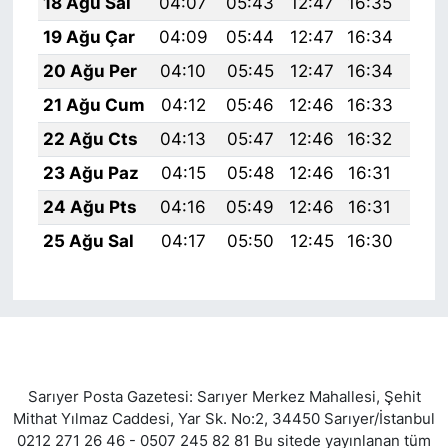
18 Ağu Sal
04:07
05:43
12:47
16:35
19:
19 Ağu Çar
04:09
05:44
12:47
16:34
19:
20 Ağu Per
04:10
05:45
12:47
16:34
19:
21 Ağu Cum
04:12
05:46
12:46
16:33
19:
22 Ağu Cts
04:13
05:47
12:46
16:32
19:
23 Ağu Paz
04:15
05:48
12:46
16:31
19:
24 Ağu Pts
04:16
05:49
12:46
16:31
19:
25 Ağu Sal
04:17
05:50
12:45
16:30
19:
Sarıyer Posta Gazetesi: Sarıyer Merkez Mahallesi, Şehit
Mithat Yılmaz Caddesi, Yar Sk. No:2, 34450 Sarıyer/İstanbul
0212 271 26 46 - 0507 245 82 81 Bu sitede yayınlanan tüm