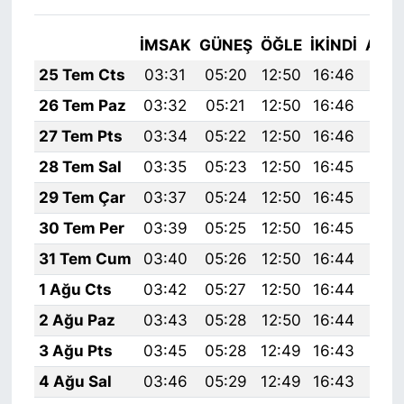
İMSAK
GÜNEŞ
ÖĞLE
İKINDI
AKŞ
25 Tem Cts
03:31
05:20
12:50
16:46
20:
26 Tem Paz
03:32
05:21
12:50
16:46
20:
27 Tem Pts
03:34
05:22
12:50
16:46
20:
28 Tem Sal
03:35
05:23
12:50
16:45
20:
29 Tem Çar
03:37
05:24
12:50
16:45
20:
30 Tem Per
03:39
05:25
12:50
16:45
20:
31 Tem Cum
03:40
05:26
12:50
16:44
20:
1 Ağu Cts
03:42
05:27
12:50
16:44
20:
2 Ağu Paz
03:43
05:28
12:50
16:44
20:
3 Ağu Pts
03:45
05:28
12:49
16:43
20:
4 Ağu Sal
03:46
05:29
12:49
16:43
19: