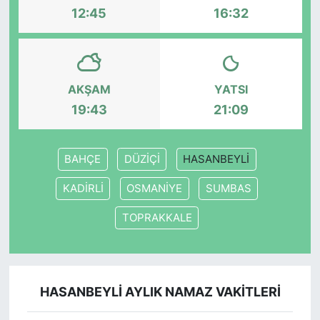
12:45
16:32
SİYASET
SON DAKİKA HABERİ
AKŞAM
YATSI
SPOR
19:43
21:09
TEKNOLOJİ
BAHÇE
DÜZİÇİ
HASANBEYLİ
TÜRKİYE VE DÜNYA GÜNDEMİ
KADİRLİ
OSMANİYE
SUMBAS
VİDEO GALERİ
TOPRAKKALE
YAŞAM
HASANBEYLİ AYLIK NAMAZ VAKITLERI