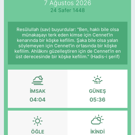
7 Ağustos 2026
24 Safer 1448
KÖŞE YAZILARI
KÖŞE YAZILARI (Arşiv)
Resûlullah (sav) buyurdular: "Ben, haklı bile olsa
münakaşayı terk eden kimse için Cennet'in
kenarında bir köşke kefilim. Şaka bile olsa yalan
KÜLTÜR SANAT
söylemeyen için Cennet'in ortasında bir köşke
kefilim. Ahlâkını güzelleştiren için de Cennet'in en
MAGAZİN
üst derecesinde bir köşke kefilim." (Hadis-i şerif)
RÖPORTAJ
SAĞLIK
İMSAK
GÜNEŞ
04:04
05:36
SARIYER HABERLERİ
SARIYER İMAR BARIŞI
ÖĞLE
İKINDI
SEKTÖR