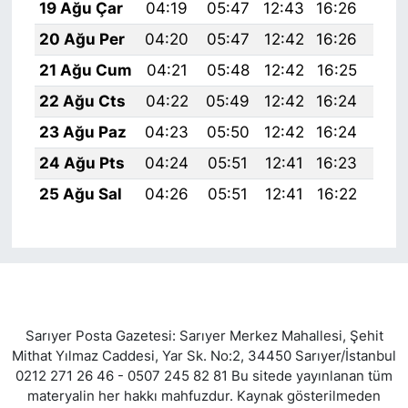
19 Ağu Çar
04:19
05:47
12:43
16:26
19:
20 Ağu Per
04:20
05:47
12:42
16:26
19:
21 Ağu Cum
04:21
05:48
12:42
16:25
19:
22 Ağu Cts
04:22
05:49
12:42
16:24
19:
23 Ağu Paz
04:23
05:50
12:42
16:24
19:
24 Ağu Pts
04:24
05:51
12:41
16:23
19:
25 Ağu Sal
04:26
05:51
12:41
16:22
19:
Sarıyer Posta Gazetesi: Sarıyer Merkez Mahallesi, Şehit
Mithat Yılmaz Caddesi, Yar Sk. No:2, 34450 Sarıyer/İstanbul
0212 271 26 46 - 0507 245 82 81 Bu sitede yayınlanan tüm
materyalin her hakkı mahfuzdur. Kaynak gösterilmeden