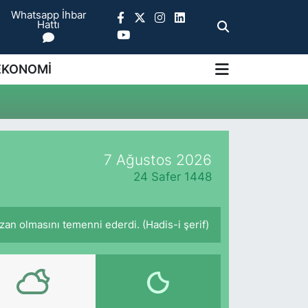
Whatsapp İhbar
Hattı
EKONOMİ
7 Ağustos 2026
24 Safer 1448
an olmasını temenni ederdi. (Hadis-i şerif)