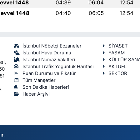
levvel 1448
04:39
06:04
12:54
levvel 1448
04:40
06:05
12:54
İstanbul Nöbetçi Eczaneler
SİYASET
İstanbul Hava Durumu
YAŞAM
İstanbul Namaz Vakitleri
KÜLTÜR SAN
si,
İstanbul Trafik Yoğunluk Haritası
AKTUEL
450
Puan Durumu ve Fikstür
SEKTÖR
 81
Tüm Manşetler
Son Dakika Haberleri
z.
Haber Arşivi
ır.