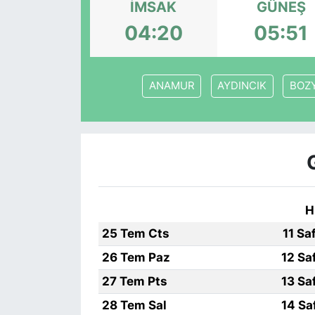
İMSAK
GÜNEŞ
KÖŞE YAZILARI
04:20
05:51
KÖŞE YAZILARI (Arşiv)
ANAMUR
AYDINCIK
BOZY
KÜLTÜR SANAT
MAGAZİN
RÖPORTAJ
SAĞLIK
H
25 Tem Cts
11 Sa
SARIYER HABERLERİ
26 Tem Paz
12 Sa
SARIYER İMAR BARIŞI
27 Tem Pts
13 Sa
28 Tem Sal
14 Sa
SEKTÖR