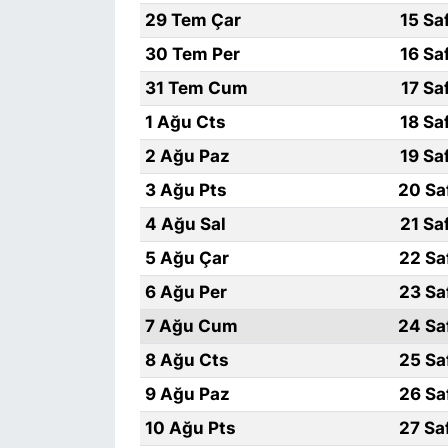
29 Tem Çar
15 Sa
SİYASET
30 Tem Per
16 Sa
31 Tem Cum
17 Sa
SON DAKİKA HABERİ
1 Ağu Cts
18 Sa
SPOR
2 Ağu Paz
19 Sa
3 Ağu Pts
20 Sa
TEKNOLOJİ
4 Ağu Sal
21 Sa
TÜRKİYE VE DÜNYA GÜNDEMİ
5 Ağu Çar
22 Sa
6 Ağu Per
23 Sa
VİDEO GALERİ
7 Ağu Cum
24 Sa
YAŞAM
8 Ağu Cts
25 Sa
9 Ağu Paz
26 Sa
10 Ağu Pts
27 Sa