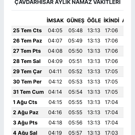
ÇAVDARHİSAR AYLIK NAMAZ VAKITLERI
İMSAK
GÜNEŞ
ÖĞLE
İKINDI
AKŞ
25 Tem Cts
04:05
05:48
13:13
17:06
20:
26 Tem Paz
04:07
05:49
13:13
17:06
20:
27 Tem Pts
04:08
05:50
13:13
17:06
20:
28 Tem Sal
04:09
05:51
13:13
17:06
20:
29 Tem Çar
04:11
05:52
13:13
17:05
20:
30 Tem Per
04:12
05:53
13:13
17:05
20:
31 Tem Cum
04:14
05:54
13:13
17:05
20:
1 Ağu Cts
04:15
05:55
13:13
17:04
20:
2 Ağu Paz
04:16
05:55
13:13
17:04
20:
3 Ağu Pts
04:18
05:56
13:13
17:04
20:
4 Ağu Sal
04:19
05:57
13:13
17:03
20: