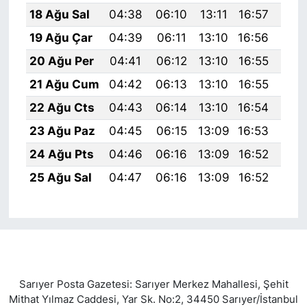
18 Ağu Sal
04:38
06:10
13:11
16:57
20:
19 Ağu Çar
04:39
06:11
13:10
16:56
20:
20 Ağu Per
04:41
06:12
13:10
16:55
19:
21 Ağu Cum
04:42
06:13
13:10
16:55
19:
22 Ağu Cts
04:43
06:14
13:10
16:54
19:
23 Ağu Paz
04:45
06:15
13:09
16:53
19:
24 Ağu Pts
04:46
06:16
13:09
16:52
19:
25 Ağu Sal
04:47
06:16
13:09
16:52
19:
Sarıyer Posta Gazetesi: Sarıyer Merkez Mahallesi, Şehit
Mithat Yılmaz Caddesi, Yar Sk. No:2, 34450 Sarıyer/İstanbul