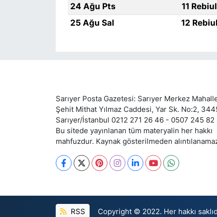
24 Ağu Pts
11 Rebiu
25 Ağu Sal
12 Rebiu
Sarıyer Posta Gazetesi: Sarıyer Merkez Mahalle
Şehit Mithat Yılmaz Caddesi, Yar Sk. No:2, 34
Sarıyer/İstanbul 0212 271 26 46 - 0507 245 82
Bu sitede yayınlanan tüm materyalin her hakkı
mahfuzdur. Kaynak gösterilmeden alıntılanama
RSS
Copyright © 2022. Her hakkı saklıd