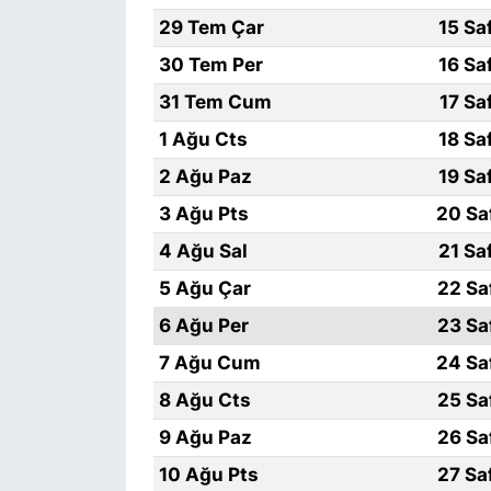
29 Tem Çar
15 Sa
SİYASET
30 Tem Per
16 Sa
31 Tem Cum
17 Sa
SON DAKİKA HABERİ
1 Ağu Cts
18 Sa
SPOR
2 Ağu Paz
19 Sa
3 Ağu Pts
20 Sa
TEKNOLOJİ
4 Ağu Sal
21 Sa
TÜRKİYE VE DÜNYA GÜNDEMİ
5 Ağu Çar
22 Sa
6 Ağu Per
23 Sa
VİDEO GALERİ
7 Ağu Cum
24 Sa
YAŞAM
8 Ağu Cts
25 Sa
9 Ağu Paz
26 Sa
10 Ağu Pts
27 Sa