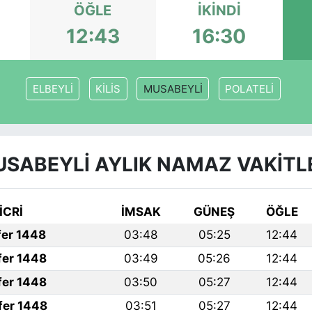
ÖĞLE
İKINDI
12:43
16:30
ELBEYLİ
KİLİS
MUSABEYLİ
POLATELİ
SABEYLİ AYLIK NAMAZ VAKITL
İCRİ
İMSAK
GÜNEŞ
ÖĞLE
fer 1448
03:48
05:25
12:44
fer 1448
03:49
05:26
12:44
fer 1448
03:50
05:27
12:44
fer 1448
03:51
05:27
12:44