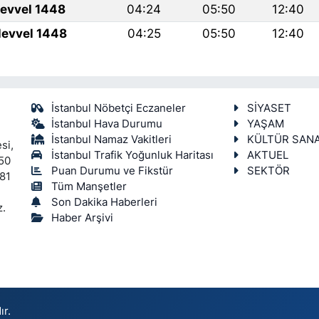
levvel 1448
04:24
05:50
12:40
levvel 1448
04:25
05:50
12:40
İstanbul Nöbetçi Eczaneler
SİYASET
İstanbul Hava Durumu
YAŞAM
İstanbul Namaz Vakitleri
KÜLTÜR SAN
si,
İstanbul Trafik Yoğunluk Haritası
AKTUEL
450
Puan Durumu ve Fikstür
SEKTÖR
 81
Tüm Manşetler
Son Dakika Haberleri
z.
Haber Arşivi
ır.