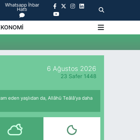
Whatsapp İhbar
Hattı
EKONOMİ
6 Ağustos 2026
23 Safer 1448
am eden yaşlıdan da, Allâhü Teâlâ'ya daha