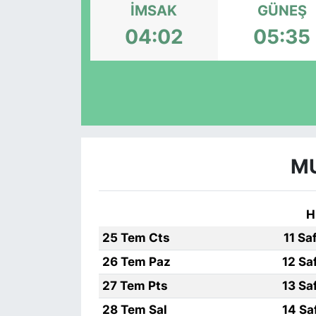
İMSAK
GÜNEŞ
KÖŞE YAZILARI
04:02
05:35
KÖŞE YAZILARI (Arşiv)
KÜLTÜR SANAT
MAGAZİN
MU
RÖPORTAJ
SAĞLIK
H
25 Tem Cts
11 Sa
SARIYER HABERLERİ
26 Tem Paz
12 Sa
SARIYER İMAR BARIŞI
27 Tem Pts
13 Sa
28 Tem Sal
14 Sa
SEKTÖR