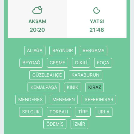
SİYASET
AKŞAM
YATSI
SON DAKİKA HABERİ
20:20
21:48
SPOR
ALİAĞA
BAYINDIR
BERGAMA
TEKNOLOJİ
BEYDAĞ
CEŞME
DİKİLİ
FOÇA
TÜRKİYE VE DÜNYA GÜNDEMİ
GÜZELBAHÇE
KARABURUN
KEMALPAŞA
KINIK
KİRAZ
VİDEO GALERİ
MENDERES
MENEMEN
SEFERIHİSAR
YAŞAM
SELÇUK
TORBALI
TİRE
URLA
ÖDEMİŞ
İZMİR