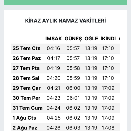
KİRAZ AYLIK NAMAZ VAKITLERI
İMSAK
GÜNEŞ
ÖĞLE
İKINDI
AKŞ
25 Tem Cts
04:16
05:57
13:19
17:10
20:
26 Tem Paz
04:17
05:57
13:19
17:10
20:
27 Tem Pts
04:19
05:58
13:19
17:10
20:
28 Tem Sal
04:20
05:59
13:19
17:10
20:
29 Tem Çar
04:21
06:00
13:19
17:09
20:
30 Tem Per
04:23
06:01
13:19
17:09
20:
31 Tem Cum
04:24
06:02
13:19
17:09
20:
1 Ağu Cts
04:25
06:02
13:19
17:09
20:
2 Ağu Paz
04:26
06:03
13:19
17:08
20: