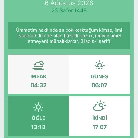
6 Ağustos 2026
23 Safer 1448
KÖŞE YAZILARI
KÖŞE YAZILARI (Arşiv)
Ümmetim hakkında en çok korktuğum kimse, ilmi
(sadece) dilinde olan (itikadı bozuk, ilmiyle amel
etmeyen) münafıklardır. (Hadis-i şerif)
KÜLTÜR SANAT
MAGAZİN
RÖPORTAJ
İMSAK
GÜNEŞ
04:32
06:07
SAĞLIK
SARIYER HABERLERİ
ÖĞLE
İKINDI
SARIYER İMAR BARIŞI
13:18
17:07
SEKTÖR