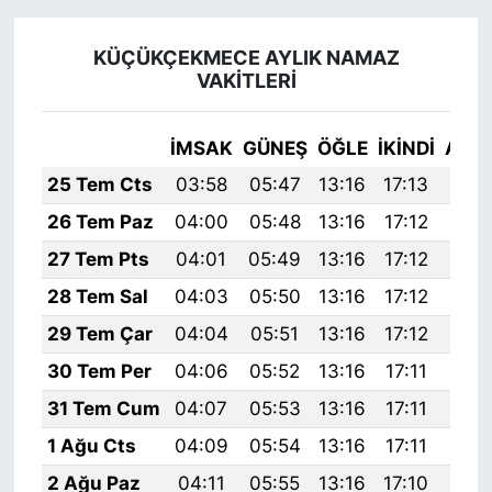
KÜÇÜKÇEKMECE AYLIK NAMAZ
VAKITLERI
İMSAK
GÜNEŞ
ÖĞLE
İKINDI
AKŞ
25 Tem Cts
03:58
05:47
13:16
17:13
20:
26 Tem Paz
04:00
05:48
13:16
17:12
20:
27 Tem Pts
04:01
05:49
13:16
17:12
20:
28 Tem Sal
04:03
05:50
13:16
17:12
20:
29 Tem Çar
04:04
05:51
13:16
17:12
20:
30 Tem Per
04:06
05:52
13:16
17:11
20:
31 Tem Cum
04:07
05:53
13:16
17:11
20:
1 Ağu Cts
04:09
05:54
13:16
17:11
20:
2 Ağu Paz
04:11
05:55
13:16
17:10
20: