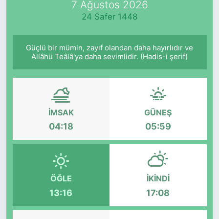
7 Ağustos 2026
24 Safer 1448
KÖŞE YAZILARI
KÖŞE YAZILARI (Arşiv)
Güçlü bir mümin, zayıf olandan daha hayırlıdır ve
Allâhü Teâlâ'ya daha sevimlidir. (Hadis-i şerif)
KÜLTÜR SANAT
MAGAZİN
İMSAK
GÜNEŞ
RÖPORTAJ
04:18
05:59
SAĞLIK
SARIYER HABERLERİ
ÖĞLE
İKINDI
SARIYER İMAR BARIŞI
13:16
17:08
SEKTÖR