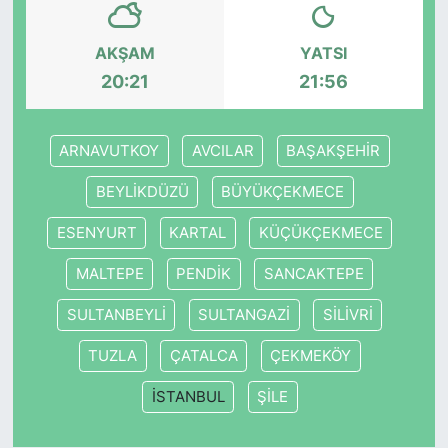
SİYASET
AKŞAM
YATSI
20:21
21:56
SON DAKİKA HABERİ
SPOR
ARNAVUTKOY
AVCILAR
BAŞAKŞEHİR
BEYLİKDÜZÜ
BÜYÜKÇEKMECE
TEKNOLOJİ
ESENYURT
KARTAL
KÜÇÜKÇEKMECE
TÜRKİYE VE DÜNYA GÜNDEMİ
MALTEPE
PENDİK
SANCAKTEPE
VİDEO GALERİ
SULTANBEYLİ
SULTANGAZİ
SİLİVRİ
YAŞAM
TUZLA
ÇATALCA
ÇEKMEKÖY
İSTANBUL
ŞİLE