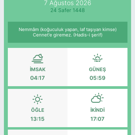
7 Ağustos 2026
24 Safer 1448
KÖŞE YAZILARI
KÖŞE YAZILARI (Arşiv)
Nemmâm (koğuculuk yapan, laf taşıyan kimse)
Cennet'e giremez. (Hadis-i şerif)
KÜLTÜR SANAT
MAGAZİN
İMSAK
GÜNEŞ
RÖPORTAJ
04:17
05:59
SAĞLIK
SARIYER HABERLERİ
ÖĞLE
İKINDI
SARIYER İMAR BARIŞI
13:15
17:07
SEKTÖR