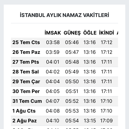
İSTANBUL AYLIK NAMAZ VAKITLERI
İMSAK
GÜNEŞ
ÖĞLE
İKINDI
AKŞ
25 Tem Cts
03:58
05:46
13:16
17:12
20:
26 Tem Paz
03:59
05:47
13:16
17:12
20:
27 Tem Pts
04:01
05:48
13:16
17:11
20:
28 Tem Sal
04:02
05:49
13:16
17:11
20:
29 Tem Çar
04:04
05:50
13:16
17:11
20:
30 Tem Per
04:05
05:51
13:16
17:11
20:
31 Tem Cum
04:07
05:52
13:16
17:10
20:
1 Ağu Cts
04:08
05:53
13:16
17:10
20:
2 Ağu Paz
04:10
05:54
13:15
17:09
20: