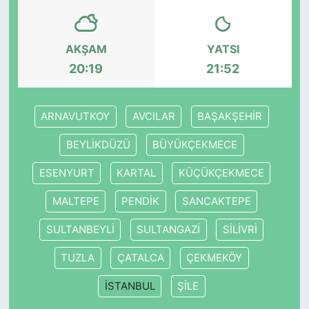
SİYASET
AKŞAM
YATSI
SON DAKİKA HABERİ
20:19
21:52
SPOR
ARNAVUTKOY
AVCILAR
BAŞAKŞEHİR
TEKNOLOJİ
BEYLİKDÜZÜ
BÜYÜKÇEKMECE
TÜRKİYE VE DÜNYA GÜNDEMİ
ESENYURT
KARTAL
KÜÇÜKÇEKMECE
MALTEPE
PENDİK
SANCAKTEPE
VİDEO GALERİ
SULTANBEYLİ
SULTANGAZİ
SİLİVRİ
YAŞAM
TUZLA
ÇATALCA
ÇEKMEKÖY
İSTANBUL
ŞİLE