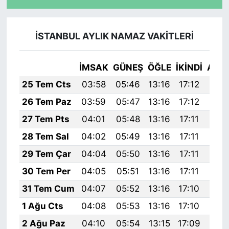
İSTANBUL AYLIK NAMAZ VAKITLERI
İMSAK
GÜNEŞ
ÖĞLE
İKINDI
AKŞ
25 Tem Cts
03:58
05:46
13:16
17:12
20:
26 Tem Paz
03:59
05:47
13:16
17:12
20:
27 Tem Pts
04:01
05:48
13:16
17:11
20:
28 Tem Sal
04:02
05:49
13:16
17:11
20:
29 Tem Çar
04:04
05:50
13:16
17:11
20:
30 Tem Per
04:05
05:51
13:16
17:11
20:
31 Tem Cum
04:07
05:52
13:16
17:10
20:
1 Ağu Cts
04:08
05:53
13:16
17:10
20:
2 Ağu Paz
04:10
05:54
13:15
17:09
20: