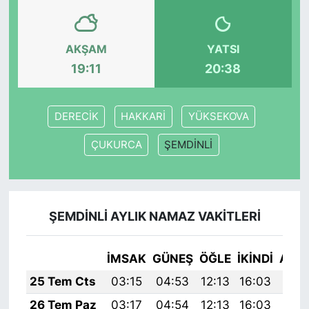
SİYASET
AKŞAM
YATSI
SON DAKİKA HABERİ
19:11
20:38
SPOR
DERECİK
HAKKARİ
YÜKSEKOVA
TEKNOLOJİ
ÇUKURCA
ŞEMDİNLİ
TÜRKİYE VE DÜNYA GÜNDEMİ
VİDEO GALERİ
ŞEMDİNLİ AYLIK NAMAZ VAKITLERI
YAŞAM
İMSAK
GÜNEŞ
ÖĞLE
İKINDI
AKŞ
25 Tem Cts
03:15
04:53
12:13
16:03
19:
26 Tem Paz
03:17
04:54
12:13
16:03
19: