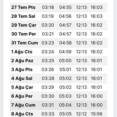
27 Tem Pts
03:18
04:55
12:13
16:03
19:
28 Tem Sal
03:19
04:56
12:13
16:03
19:
29 Tem Çar
03:20
04:57
12:13
16:02
19:
30 Tem Per
03:21
04:57
12:13
16:02
19:
31 Tem Cum
03:23
04:58
12:13
16:02
19:
1 Ağu Cts
03:24
04:59
12:13
16:02
19:
2 Ağu Paz
03:25
05:00
12:13
16:01
19:
3 Ağu Pts
03:26
05:01
12:13
16:01
19:
4 Ağu Sal
03:28
05:02
12:13
16:01
19:
5 Ağu Çar
03:29
05:02
12:13
16:01
19:
6 Ağu Per
03:30
05:03
12:13
16:00
19:
7 Ağu Cum
03:31
05:04
12:13
16:00
19:
8 Ağu Cts
03:33
05:05
12:12
15:59
19: