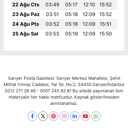
22 Ağu Cts
03:49
05:17
12:10
15:52
18:
23 Ağu Paz
03:51
05:18
12:09
15:52
18:
24 Ağu Pts
03:52
05:18
12:09
15:51
18:
25 Ağu Sal
03:53
05:19
12:09
15:50
18:
Sarıyer Posta Gazetesi: Sarıyer Merkez Mahallesi, Şehit
Mithat Yılmaz Caddesi, Yar Sk. No:2, 34450 Sarıyer/İstanbul
0212 271 26 46 - 0507 245 82 81 Bu sitede yayınlanan tüm
materyalin her hakkı mahfuzdur. Kaynak gösterilmeden
alıntılanamaz.