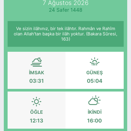
7 Ağustos 2026
24 Safer 1448
KÖŞE YAZILARI
KÖŞE YAZILARI (Arşiv)
Ve sizin ilâhınız, bir tek ilâhtır. Rahmân ve Rahîm
olan Allah'tan başka bir ilâh yoktur. (Bakara Sûresi,
163)
KÜLTÜR SANAT
MAGAZİN
RÖPORTAJ
İMSAK
GÜNEŞ
03:31
05:04
SAĞLIK
SARIYER HABERLERİ
ÖĞLE
İKINDI
SARIYER İMAR BARIŞI
12:13
16:00
SEKTÖR