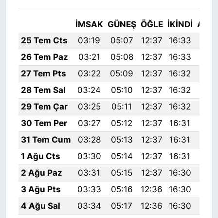
İMSAK
GÜNEŞ
ÖĞLE
İKINDI
AKŞ
25 Tem Cts
03:19
05:07
12:37
16:33
19:
26 Tem Paz
03:21
05:08
12:37
16:33
19:
27 Tem Pts
03:22
05:09
12:37
16:32
19:
28 Tem Sal
03:24
05:10
12:37
16:32
19:
29 Tem Çar
03:25
05:11
12:37
16:32
19:
30 Tem Per
03:27
05:12
12:37
16:31
19:
31 Tem Cum
03:28
05:13
12:37
16:31
19:
1 Ağu Cts
03:30
05:14
12:37
16:31
19:
2 Ağu Paz
03:31
05:15
12:37
16:30
19:
3 Ağu Pts
03:33
05:16
12:36
16:30
19:
4 Ağu Sal
03:34
05:17
12:36
16:30
19: