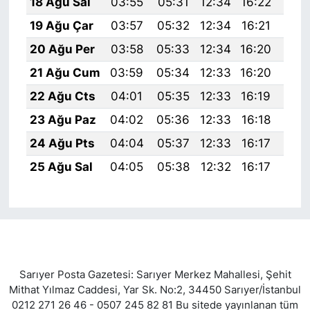
18 Ağu Sal
03:55
05:31
12:34
16:22
19:
19 Ağu Çar
03:57
05:32
12:34
16:21
19:
20 Ağu Per
03:58
05:33
12:34
16:20
19:
21 Ağu Cum
03:59
05:34
12:33
16:20
19:
22 Ağu Cts
04:01
05:35
12:33
16:19
19:
23 Ağu Paz
04:02
05:36
12:33
16:18
19:
24 Ağu Pts
04:04
05:37
12:33
16:17
19:
25 Ağu Sal
04:05
05:38
12:32
16:17
19:
Sarıyer Posta Gazetesi: Sarıyer Merkez Mahallesi, Şehit
Mithat Yılmaz Caddesi, Yar Sk. No:2, 34450 Sarıyer/İstanbul
0212 271 26 46 - 0507 245 82 81 Bu sitede yayınlanan tüm