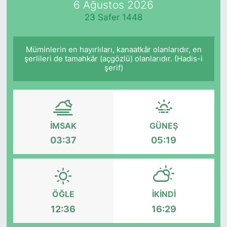
6 Ağustos 2026
23 Safer 1448
KÖŞE YAZILARI
KÖŞE YAZILARI (Arşiv)
Müminlerin en hayırlıları, kanaatkâr olanlarıdır, en
şerlileri de tamahkâr (açgözlü) olanlarıdır. (Hadis-i
şerif)
KÜLTÜR SANAT
MAGAZİN
RÖPORTAJ
İMSAK
GÜNEŞ
03:37
05:19
SAĞLIK
SARIYER HABERLERİ
ÖĞLE
İKINDI
SARIYER İMAR BARIŞI
12:36
16:29
SEKTÖR