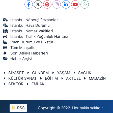
İstanbul Nöbetçi Eczaneler
İstanbul Hava Durumu
İstanbul Namaz Vakitleri
İstanbul Trafik Yoğunluk Haritası
Puan Durumu ve Fikstür
Tüm Manşetler
Son Dakika Haberleri
Haber Arşivi
SİYASET
GÜNDEM
YAŞAM
SAĞLIK
KÜLTÜR SANAT
EĞİTİM
AKTUEL
MAGAZİN
SEKTÖR
EMLAK
RSS
Copyright © 2022. Her hakkı saklıdır.