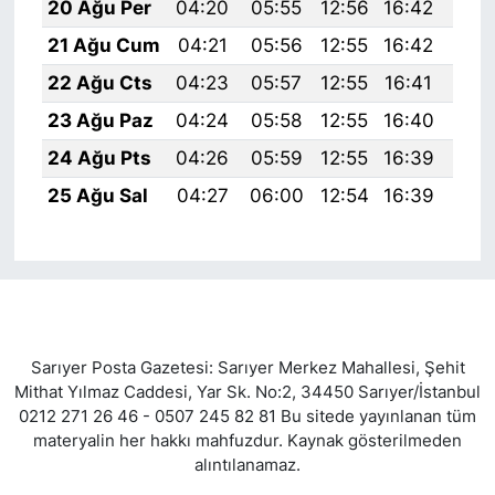
20 Ağu Per
04:20
05:55
12:56
16:42
19:
21 Ağu Cum
04:21
05:56
12:55
16:42
19:
22 Ağu Cts
04:23
05:57
12:55
16:41
19:
23 Ağu Paz
04:24
05:58
12:55
16:40
19:
24 Ağu Pts
04:26
05:59
12:55
16:39
19:
25 Ağu Sal
04:27
06:00
12:54
16:39
19:
Sarıyer Posta Gazetesi: Sarıyer Merkez Mahallesi, Şehit
Mithat Yılmaz Caddesi, Yar Sk. No:2, 34450 Sarıyer/İstanbul
0212 271 26 46 - 0507 245 82 81 Bu sitede yayınlanan tüm
materyalin her hakkı mahfuzdur. Kaynak gösterilmeden
alıntılanamaz.