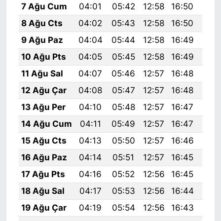
7 Ağu Cum
04:01
05:42
12:58
16:50
20:
8 Ağu Cts
04:02
05:43
12:58
16:50
20:
9 Ağu Paz
04:04
05:44
12:58
16:49
20:
10 Ağu Pts
04:05
05:45
12:58
16:49
20:
11 Ağu Sal
04:07
05:46
12:57
16:48
19:
12 Ağu Çar
04:08
05:47
12:57
16:48
19:
13 Ağu Per
04:10
05:48
12:57
16:47
19:
14 Ağu Cum
04:11
05:49
12:57
16:47
19:
15 Ağu Cts
04:13
05:50
12:57
16:46
19:
16 Ağu Paz
04:14
05:51
12:57
16:45
19:
17 Ağu Pts
04:16
05:52
12:56
16:45
19:
18 Ağu Sal
04:17
05:53
12:56
16:44
19:
19 Ağu Çar
04:19
05:54
12:56
16:43
19: