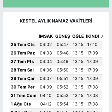
KESTEL AYLIK NAMAZ VAKITLERI
İMSAK
GÜNEŞ
ÖĞLE
İKINDI
AKŞ
25 Tem Cts
04:02
05:47
13:15
17:10
20:
26 Tem Paz
04:03
05:48
13:15
17:09
20:
27 Tem Pts
04:04
05:49
13:15
17:09
20:
28 Tem Sal
04:06
05:50
13:15
17:09
20:
29 Tem Çar
04:07
05:51
13:15
17:09
20:
30 Tem Per
04:09
05:52
13:15
17:08
20:
31 Tem Cum
04:10
05:53
13:15
17:08
20:
1 Ağu Cts
04:12
05:54
13:15
17:08
20: