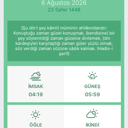
6 Ağustos 2026
23 Safer 1448
KÖŞE YAZILARI
KÖŞE YAZILARI (Arşiv)
(Şu dört şey kâmil) müminin ahlâkındandır:
Konuştuğu zaman güzel konuşmak, (kendisine) bir
şey söylenildiği zaman güzelce dinlemek, (din
KÜLTÜR SANAT
kardeşiyle) karşılaştığı zaman güler yüzlü olmak,
söz verdiği zaman sözüne sâdık kalmak. (Hadis-i
MAGAZİN
şerif)
RÖPORTAJ
SAĞLIK
İMSAK
GÜNEŞ
04:19
05:59
SARIYER HABERLERİ
SARIYER İMAR BARIŞI
ÖĞLE
İKINDI
SEKTÖR