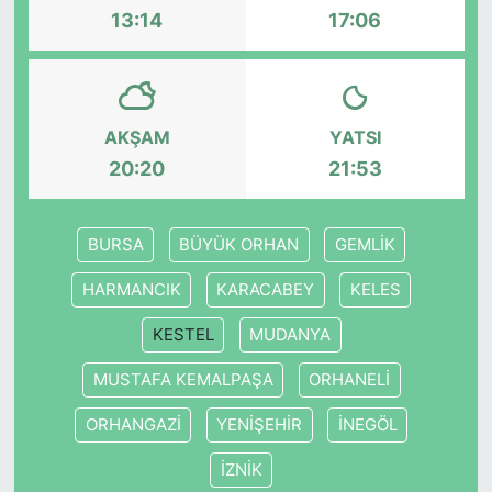
13:14
17:06
SİYASET
SON DAKİKA HABERİ
AKŞAM
YATSI
SPOR
20:20
21:53
TEKNOLOJİ
BURSA
BÜYÜK ORHAN
GEMLİK
TÜRKİYE VE DÜNYA GÜNDEMİ
HARMANCIK
KARACABEY
KELES
VİDEO GALERİ
KESTEL
MUDANYA
MUSTAFA KEMALPAŞA
ORHANELİ
YAŞAM
ORHANGAZİ
YENİŞEHİR
İNEGÖL
İZNİK