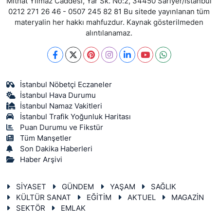
Mithat Yılmaz Caddesi, Yar Sk. No:2, 34450 Sarıyer/İstanbul
0212 271 26 46 - 0507 245 82 81 Bu sitede yayınlanan tüm
materyalin her hakkı mahfuzdur. Kaynak gösterilmeden
alıntılanamaz.
İstanbul Nöbetçi Eczaneler
İstanbul Hava Durumu
İstanbul Namaz Vakitleri
İstanbul Trafik Yoğunluk Haritası
Puan Durumu ve Fikstür
Tüm Manşetler
Son Dakika Haberleri
Haber Arşivi
SİYASET
GÜNDEM
YAŞAM
SAĞLIK
KÜLTÜR SANAT
EĞİTİM
AKTUEL
MAGAZİN
SEKTÖR
EMLAK