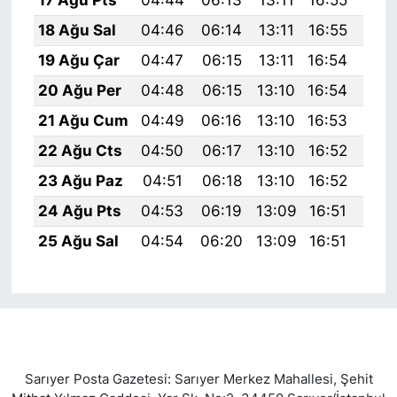
18 Ağu Sal
04:46
06:14
13:11
16:55
19:
19 Ağu Çar
04:47
06:15
13:11
16:54
19:
20 Ağu Per
04:48
06:15
13:10
16:54
19:
21 Ağu Cum
04:49
06:16
13:10
16:53
19:
22 Ağu Cts
04:50
06:17
13:10
16:52
19:
23 Ağu Paz
04:51
06:18
13:10
16:52
19:
24 Ağu Pts
04:53
06:19
13:09
16:51
19:
25 Ağu Sal
04:54
06:20
13:09
16:51
19:
Sarıyer Posta Gazetesi: Sarıyer Merkez Mahallesi, Şehit