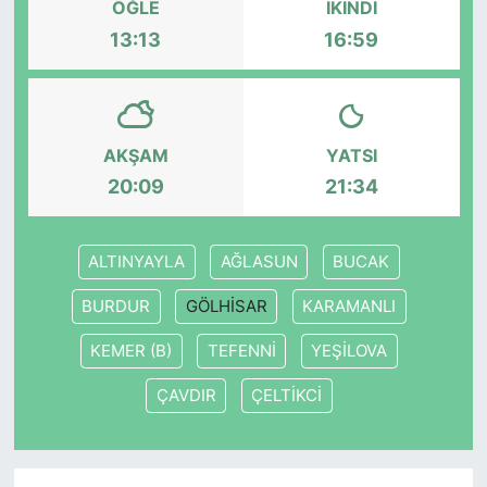
ÖĞLE
İKINDI
13:13
16:59
SİYASET
SON DAKİKA HABERİ
AKŞAM
YATSI
SPOR
20:09
21:34
TEKNOLOJİ
ALTINYAYLA
AĞLASUN
BUCAK
TÜRKİYE VE DÜNYA GÜNDEMİ
BURDUR
GÖLHİSAR
KARAMANLI
VİDEO GALERİ
KEMER (B)
TEFENNİ
YEŞİLOVA
YAŞAM
ÇAVDIR
ÇELTİKCİ