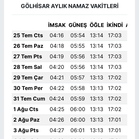
GÖLHİSAR AYLIK NAMAZ VAKITLERI
İMSAK
GÜNEŞ
ÖĞLE
İKINDI
AKŞ
25 Tem Cts
04:16
05:54
13:14
17:03
20:
26 Tem Paz
04:18
05:55
13:14
17:03
20:
27 Tem Pts
04:19
05:56
13:14
17:03
20:
28 Tem Sal
04:20
05:56
13:14
17:03
20:
29 Tem Çar
04:21
05:57
13:13
17:02
20:
30 Tem Per
04:22
05:58
13:13
17:02
20:
31 Tem Cum
04:24
05:59
13:13
17:02
20:
1 Ağu Cts
04:25
06:00
13:13
17:02
20:
2 Ağu Paz
04:26
06:00
13:13
17:01
20:
3 Ağu Pts
04:27
06:01
13:13
17:01
20: