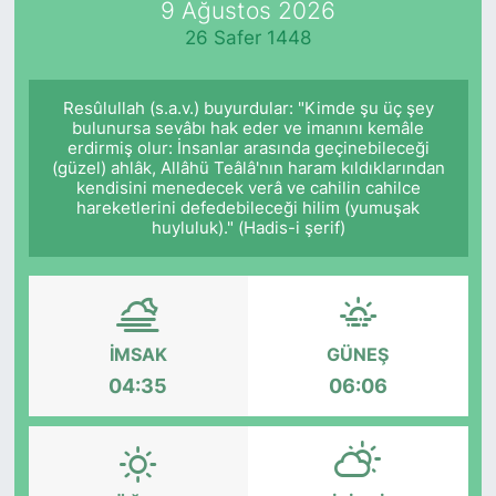
9 Ağustos 2026
26 Safer 1448
KÖŞE YAZILARI
KÖŞE YAZILARI (Arşiv)
Resûlullah (s.a.v.) buyurdular: "Kimde şu üç şey
bulunursa sevâbı hak eder ve imanını kemâle
erdirmiş olur: İnsanlar arasında geçinebileceği
KÜLTÜR SANAT
(güzel) ahlâk, Allâhü Teâlâ'nın haram kıldıklarından
kendisini menedecek verâ ve cahilin cahilce
MAGAZİN
hareketlerini defedebileceği hilim (yumuşak
huyluluk)." (Hadis-i şerif)
RÖPORTAJ
SAĞLIK
İMSAK
GÜNEŞ
SARIYER HABERLERİ
04:35
06:06
SARIYER İMAR BARIŞI
SEKTÖR