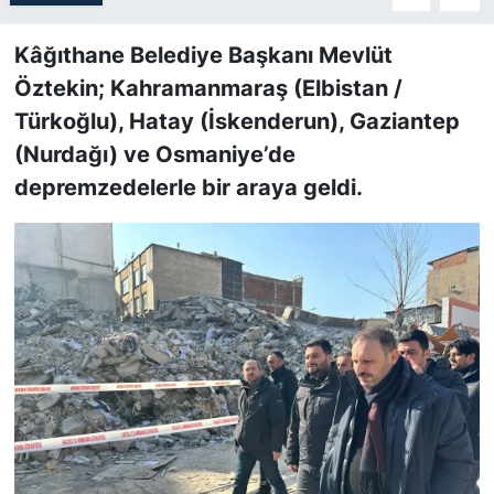
SİYASET
Kâğıthane Belediye Başkanı Mevlüt
Öztekin; Kahramanmaraş (Elbistan /
SON DAKİKA HABERİ
Türkoğlu), Hatay (İskenderun), Gaziantep
(Nurdağı) ve Osmaniye’de
SPOR
depremzedelerle bir araya geldi.
TEKNOLOJİ
TÜRKİYE VE DÜNYA GÜNDEMİ
VİDEO GALERİ
YAŞAM