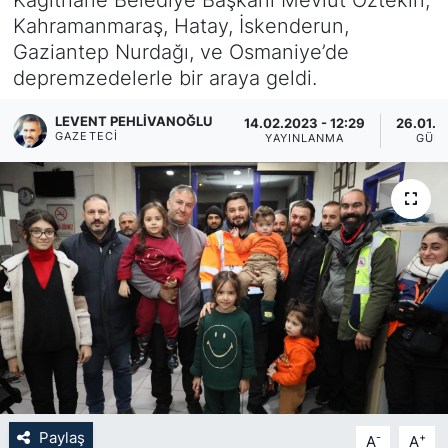
Kahramanmaraş, Hatay, İskenderun,
KÖŞE YAZILARI
Gaziantep Nurdağı, ve Osmaniye’de
depremzedelerle bir araya geldi.
KÖŞE YAZILARI (Arşiv)
LEVENT PEHLIVANOĞLU
14.02.2023 - 12:29
26.01.2
KÜLTÜR SANAT
GAZETECI
YAYINLANMA
GÜN
MAGAZİN
RÖPORTAJ
SAĞLIK
SARIYER HABERLERİ
SARIYER İMAR BARIŞI
Paylaş
-
+
A
A
SEKTÖR