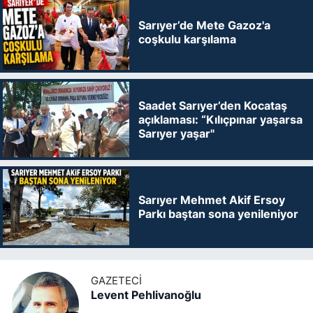
Sarıyer’de Mete Gazoz'a
coşkulu karşılama
Saadet Sarıyer’den Kocataş
açıklaması: “Kılıçpınar yaşarsa
Sarıyer yaşar"
Sarıyer Mehmet Akif Ersoy
Parkı baştan sona yenileniyor
GAZETECI
Levent Pehlivanoğlu