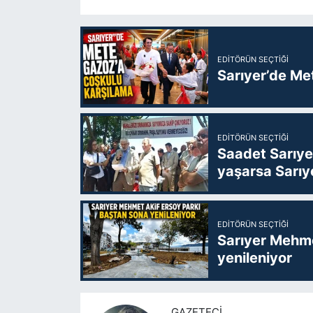
EDITÖRÜN SEÇTIĞI
Sarıyer’de Me
EDITÖRÜN SEÇTIĞI
Saadet Sarıye
yaşarsa Sarıy
EDITÖRÜN SEÇTIĞI
Sarıyer Mehme
yenileniyor
GAZETECI