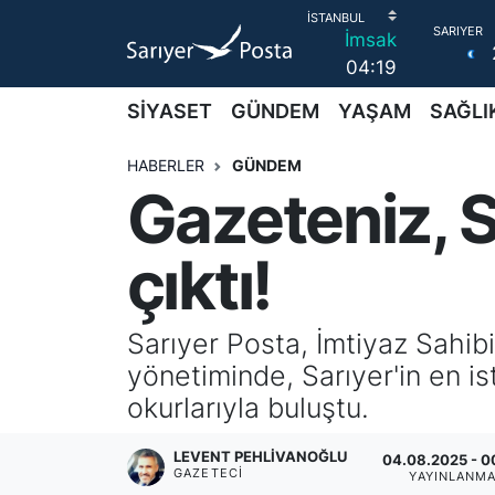
İmsak
04:19
AKTUEL
İstanbul Nöbetçi Eczaneler
SİYASET
GÜNDEM
YAŞAM
SAĞLI
ALT MANŞETLER
İstanbul Hava Durumu
HABERLER
GÜNDEM
Gazeteniz, S
EĞİTİM
İstanbul Namaz Vakitleri
EKONOMİ
İstanbul Trafik Yoğunluk Haritası
çıktı!
EMLAK
Süper Lig Puan Durumu ve Fikstür
Sarıyer Posta, İmtiyaz Sahi
FOTO GALERİ
Tüm Manşetler
yönetiminde, Sarıyer'in en is
okurlarıyla buluştu.
GÜNCEL HABERLER
Son Dakika Haberleri
LEVENT PEHLIVANOĞLU
04.08.2025 - 0
GAZETECI
GÜNDEM
Haber Arşivi
YAYINLANM