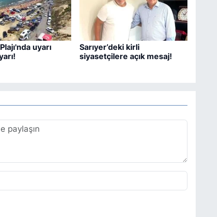
Plajı'nda uyarı
Sarıyer’deki kirli
yarı!
siyasetçilere açık mesaj!