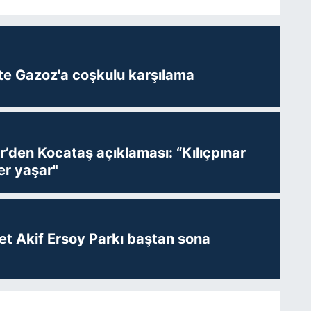
te Gazoz'a coşkulu karşılama
r’den Kocataş açıklaması: “Kılıçpınar
er yaşar"
t Akif Ersoy Parkı baştan sona