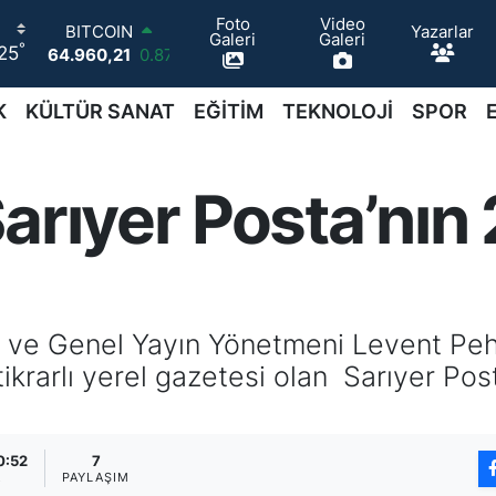
Foto
Video
BITCOIN
Yazarlar
Galeri
Galeri
°
25
64.960,21
0.87
DOLAR
47,7436
0.18
K
KÜLTÜR SANAT
EĞİTİM
TEKNOLOJİ
SPOR
EURO
55,2510
0.32
STERLİN
arıyer Posta’nın 
64,4811
0.38
GRAM ALTIN
6648.99
2.59
BİST100
13.779
-14
bi ve Genel Yayın Yönetmeni Levent Peh
tikrarlı yerel gazetesi olan Sarıyer Post
0:52
7
A
PAYLAŞIM