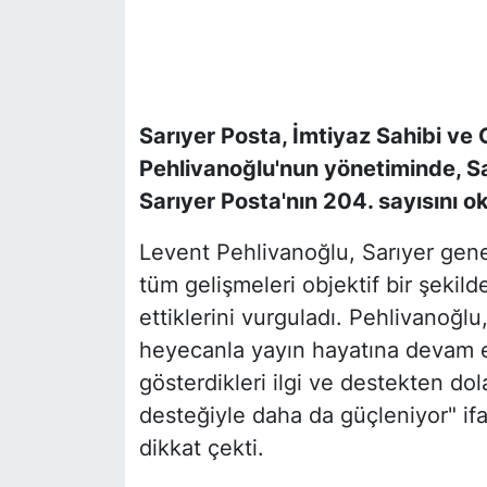
SİYASET
SON DAKİKA HABERİ
Sarıyer Posta, İmtiyaz Sahibi ve
SPOR
Pehlivanoğlu'nun yönetiminde, Sarı
Sarıyer Posta'nın 204. sayısını ok
TEKNOLOJİ
Levent Pehlivanoğlu, Sarıyer gene
TÜRKİYE VE DÜNYA GÜNDEMİ
tüm gelişmeleri objektif bir şekil
ettiklerini vurguladı. Pehlivanoğlu
VİDEO GALERİ
heyecanla yayın hayatına devam ett
gösterdikleri ilgi ve destekten dola
YAŞAM
desteğiyle daha da güçleniyor" i
dikkat çekti.