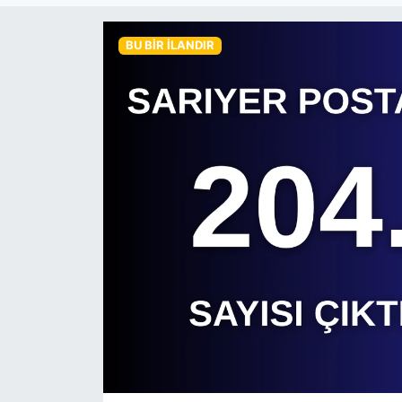
KÖŞE YAZILARI
BU BIR İLANDIR
KÖŞE YAZILARI (Arşiv)
KÜLTÜR SANAT
MAGAZİN
RÖPORTAJ
SAĞLIK
SARIYER HABERLERİ
SARIYER İMAR BARIŞI
SEKTÖR