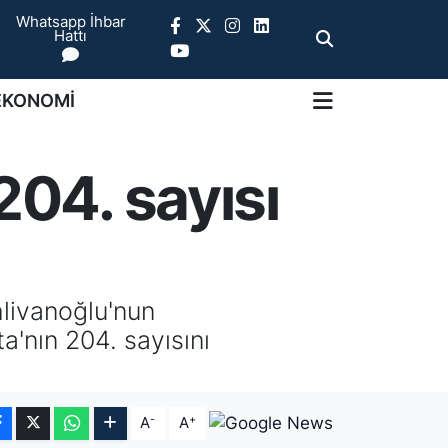
Whatsapp İhbar
Hattı
EKONOMİ
204. sayısı
livanoğlu'nun
a'nın 204. sayısını
-
+
A
A