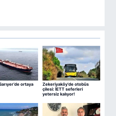
Sarıyer’de ortaya
Zekeriyaköy'de otobüs
çilesi: İETT seferleri
yetersiz kalıyor!