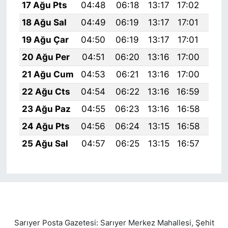
17 Ağu Pts
04:48
06:18
13:17
17:02
20:
18 Ağu Sal
04:49
06:19
13:17
17:01
20:
19 Ağu Çar
04:50
06:19
13:17
17:01
20:
20 Ağu Per
04:51
06:20
13:16
17:00
20:
21 Ağu Cum
04:53
06:21
13:16
17:00
20:
22 Ağu Cts
04:54
06:22
13:16
16:59
20:
23 Ağu Paz
04:55
06:23
13:16
16:58
19:
24 Ağu Pts
04:56
06:24
13:15
16:58
19:
25 Ağu Sal
04:57
06:25
13:15
16:57
19:
Sarıyer Posta Gazetesi: Sarıyer Merkez Mahallesi, Şehit