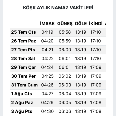
KÖŞK AYLIK NAMAZ VAKITLERI
İMSAK
GÜNEŞ
ÖĞLE
İKINDI
AKŞ
25 Tem Cts
04:19
05:58
13:19
17:10
20:
26 Tem Paz
04:20
05:59
13:19
17:10
20:
27 Tem Pts
04:21
06:00
13:19
17:10
20:
28 Tem Sal
04:22
06:01
13:19
17:10
20:
29 Tem Çar
04:24
06:01
13:19
17:09
20:
30 Tem Per
04:25
06:02
13:19
17:09
20:
31 Tem Cum
04:26
06:03
13:19
17:09
20:
1 Ağu Cts
04:27
06:04
13:19
17:09
20:
2 Ağu Paz
04:29
06:05
13:19
17:08
20:
3 Ağu Pts
04:30
06:06
13:19
17:08
20: