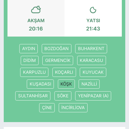
SİYASET
AKŞAM
YATSI
SON DAKİKA HABERİ
20:16
21:43
SPOR
AYDIN
BOZDOĞAN
BUHARKENT
TEKNOLOJİ
DİDİM
GERMENCİK
KARACASU
TÜRKİYE VE DÜNYA GÜNDEMİ
KARPUZLU
KOÇARLI
KUYUCAK
KUŞADASI
KÖŞK
NAZİLLİ
VİDEO GALERİ
SULTANHİSAR
SÖKE
YENİPAZAR (A)
YAŞAM
ÇİNE
İNCİRLİOVA