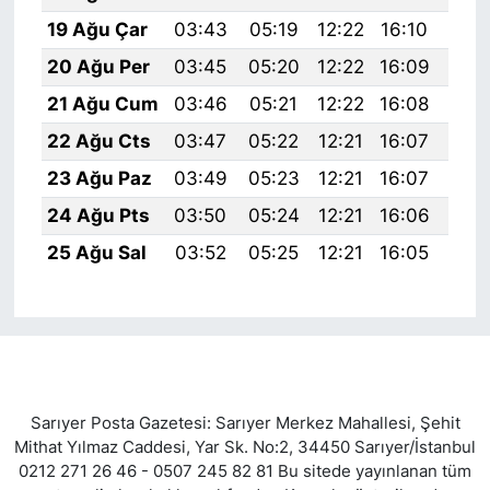
19 Ağu Çar
03:43
05:19
12:22
16:10
19:
20 Ağu Per
03:45
05:20
12:22
16:09
19:
21 Ağu Cum
03:46
05:21
12:22
16:08
19:
22 Ağu Cts
03:47
05:22
12:21
16:07
19:
23 Ağu Paz
03:49
05:23
12:21
16:07
19:
24 Ağu Pts
03:50
05:24
12:21
16:06
19:
25 Ağu Sal
03:52
05:25
12:21
16:05
19:
Sarıyer Posta Gazetesi: Sarıyer Merkez Mahallesi, Şehit
Mithat Yılmaz Caddesi, Yar Sk. No:2, 34450 Sarıyer/İstanbul
0212 271 26 46 - 0507 245 82 81 Bu sitede yayınlanan tüm