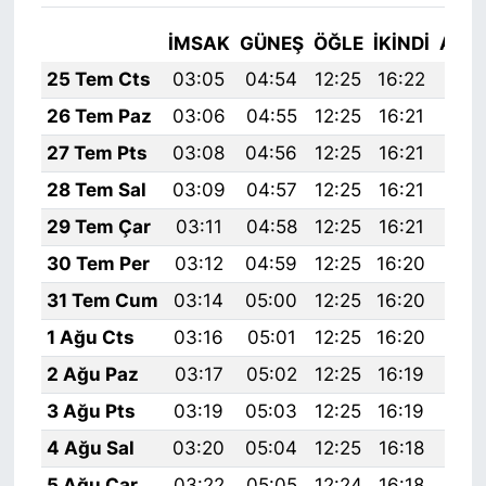
İMSAK
GÜNEŞ
ÖĞLE
İKINDI
AKŞ
25 Tem Cts
03:05
04:54
12:25
16:22
19:
26 Tem Paz
03:06
04:55
12:25
16:21
19:
27 Tem Pts
03:08
04:56
12:25
16:21
19:
28 Tem Sal
03:09
04:57
12:25
16:21
19:
29 Tem Çar
03:11
04:58
12:25
16:21
19:
30 Tem Per
03:12
04:59
12:25
16:20
19:
31 Tem Cum
03:14
05:00
12:25
16:20
19:
1 Ağu Cts
03:16
05:01
12:25
16:20
19:
2 Ağu Paz
03:17
05:02
12:25
16:19
19:
3 Ağu Pts
03:19
05:03
12:25
16:19
19:
4 Ağu Sal
03:20
05:04
12:25
16:18
19:
5 Ağu Çar
03:22
05:05
12:24
16:18
19: