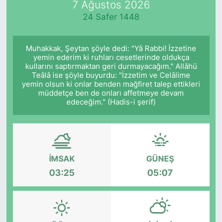
7 Ağustos 2026
24 Safer 1448
KÖŞE YAZILARI
KÖŞE YAZILARI (Arşiv)
Muhakkak, Şeytan şöyle dedi: "Yâ Rabbi! İzzetine
yemin ederim ki ruhları cesetlerinde oldukça
kullarını saptırmaktan geri durmayacağım." Allâhü
KÜLTÜR SANAT
Teâlâ ise şöyle buyurdu: "İzzetim ve Celâlime
yemin olsun ki onlar benden mağfiret talep ettikleri
MAGAZİN
müddetçe ben de onları affetmeye devam
edeceğim." (Hadis-i şerif)
RÖPORTAJ
SAĞLIK
İMSAK
GÜNEŞ
SARIYER HABERLERİ
03:25
05:07
SARIYER İMAR BARIŞI
SEKTÖR