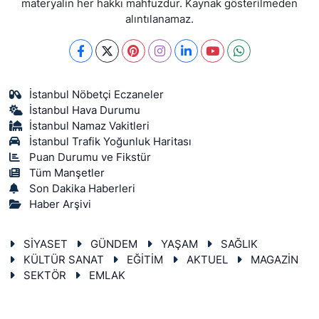
materyalin her hakkı mahfuzdur. Kaynak gösterilmeden
alıntılanamaz.
İstanbul Nöbetçi Eczaneler
İstanbul Hava Durumu
İstanbul Namaz Vakitleri
İstanbul Trafik Yoğunluk Haritası
Puan Durumu ve Fikstür
Tüm Manşetler
Son Dakika Haberleri
Haber Arşivi
SİYASET
GÜNDEM
YAŞAM
SAĞLIK
KÜLTÜR SANAT
EĞİTİM
AKTUEL
MAGAZİN
SEKTÖR
EMLAK