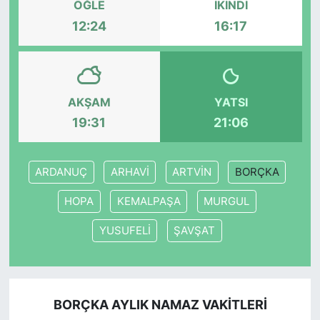
ÖĞLE
İKINDI
12:24
16:17
SİYASET
SON DAKİKA HABERİ
AKŞAM
YATSI
SPOR
19:31
21:06
TEKNOLOJİ
ARDANUÇ
ARHAVİ
ARTVİN
BORÇKA
TÜRKİYE VE DÜNYA GÜNDEMİ
HOPA
KEMALPAŞA
MURGUL
VİDEO GALERİ
YUSUFELİ
ŞAVŞAT
YAŞAM
BORÇKA AYLIK NAMAZ VAKITLERI