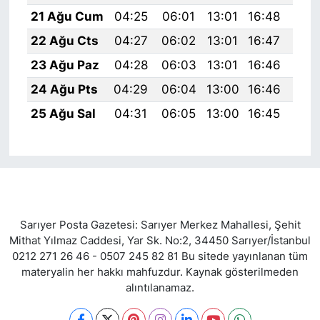
21 Ağu Cum
04:25
06:01
13:01
16:48
19:
22 Ağu Cts
04:27
06:02
13:01
16:47
19:
23 Ağu Paz
04:28
06:03
13:01
16:46
19:
24 Ağu Pts
04:29
06:04
13:00
16:46
19:
25 Ağu Sal
04:31
06:05
13:00
16:45
19:
Sarıyer Posta Gazetesi: Sarıyer Merkez Mahallesi, Şehit
Mithat Yılmaz Caddesi, Yar Sk. No:2, 34450 Sarıyer/İstanbul
0212 271 26 46 - 0507 245 82 81 Bu sitede yayınlanan tüm
materyalin her hakkı mahfuzdur. Kaynak gösterilmeden
alıntılanamaz.