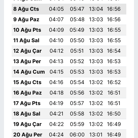
8 Ağu Cts
04:05
05:47
13:04
16:56
20:
9 Ağu Paz
04:07
05:48
13:03
16:56
20:
10 Ağu Pts
04:09
05:49
13:03
16:55
20:
11 Ağu Sal
04:10
05:50
13:03
16:55
20:
12 Ağu Çar
04:12
05:51
13:03
16:54
20:
13 Ağu Per
04:13
05:52
13:03
16:53
20:
14 Ağu Cum
04:15
05:53
13:03
16:53
20:
15 Ağu Cts
04:16
05:54
13:02
16:52
20:
16 Ağu Paz
04:18
05:56
13:02
16:51
19:
17 Ağu Pts
04:19
05:57
13:02
16:51
19:
18 Ağu Sal
04:21
05:58
13:02
16:50
19:
19 Ağu Çar
04:22
05:59
13:02
16:49
19:
20 Ağu Per
04:24
06:00
13:01
16:49
19: