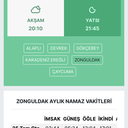
SİYASET
AKŞAM
YATSI
SON DAKİKA HABERİ
20:10
21:45
SPOR
ALAPLI
DEVREK
GÖKÇEBEY
TEKNOLOJİ
KARADENİZ EREĞLİ
ZONGULDAK
TÜRKİYE VE DÜNYA GÜNDEMİ
ÇAYCUMA
VİDEO GALERİ
YAŞAM
ZONGULDAK AYLIK NAMAZ VAKITLERI
İMSAK
GÜNEŞ
ÖĞLE
İKINDI
AKŞ