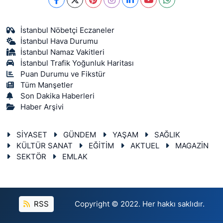
İstanbul Nöbetçi Eczaneler
İstanbul Hava Durumu
İstanbul Namaz Vakitleri
İstanbul Trafik Yoğunluk Haritası
Puan Durumu ve Fikstür
Tüm Manşetler
Son Dakika Haberleri
Haber Arşivi
SİYASET
GÜNDEM
YAŞAM
SAĞLIK
KÜLTÜR SANAT
EĞİTİM
AKTUEL
MAGAZİN
SEKTÖR
EMLAK
RSS
Copyright © 2022. Her hakkı saklıdır.