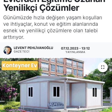
Yenilikçi Çözümler
KÖŞE YAZILARI
Günümüzde hızla değişen yaşam koşulları
KÖŞE YAZILARI (Arşiv)
ve ihtiyaçlar, konut ve eğitim alanlarında
esnek ve yenilikçi çözümlere olan talebi
KÜLTÜR SANAT
arttırıyor.
MAGAZİN
LEVENT PEHLIVANOĞLU
07.12.2023 - 13:12
GAZETECI
YAYINLANMA
RÖPORTAJ
SAĞLIK
SARIYER HABERLERİ
SARIYER İMAR BARIŞI
SEKTÖR