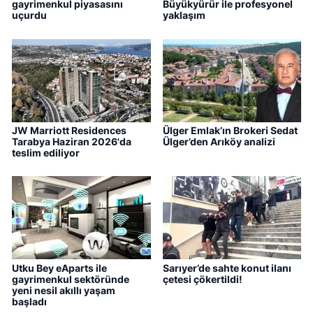
gayrimenkul piyasasını
Büyükyürür ile profesyonel
uçurdu
yaklaşım
JW Marriott Residences
Ülger Emlak’ın Brokeri Sedat
Tarabya Haziran 2026'da
Ülger’den Arıköy analizi
teslim ediliyor
Utku Bey eAparts ile
Sarıyer’de sahte konut ilanı
gayrimenkul sektöründe
çetesi çökertildi!
yeni nesil akıllı yaşam
başladı