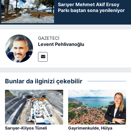
Sarıyer Mehmet Akif Ersoy
Parkı baştan sona yenileniyor
GAZETECI
Levent Pehlivanoğlu
Bunlar da ilginizi çekebilir
Sarıyer–Kilyos Tüneli
Gayrimenkulde, Hülya