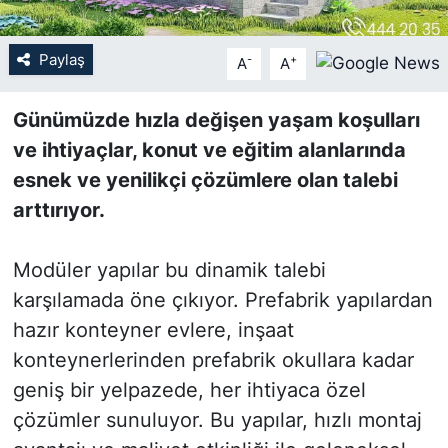
SİYASET
Paylaş
-
+
A
A
SON DAKİKA HABERİ
Günümüzde hızla değişen yaşam koşulları
ve ihtiyaçlar, konut ve eğitim alanlarında
SPOR
esnek ve yenilikçi çözümlere olan talebi
TEKNOLOJİ
arttırıyor.
TÜRKİYE VE DÜNYA GÜNDEMİ
Modüler yapılar bu dinamik talebi
karşılamada öne çıkıyor. Prefabrik yapılardan
VİDEO GALERİ
hazır konteyner evlere, inşaat
YAŞAM
konteynerlerinden prefabrik okullara kadar
geniş bir yelpazede, her ihtiyaca özel
çözümler sunuluyor. Bu yapılar, hızlı montaj