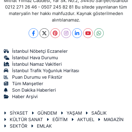
Mithat Yılmaz Caddesi, Yar Sk. No:2, 34450 Sarıyer/İstanbul
0212 271 26 46 - 0507 245 82 81 Bu sitede yayınlanan tüm
materyalin her hakkı mahfuzdur. Kaynak gösterilmeden
alıntılanamaz.
İstanbul Nöbetçi Eczaneler
İstanbul Hava Durumu
İstanbul Namaz Vakitleri
İstanbul Trafik Yoğunluk Haritası
Puan Durumu ve Fikstür
Tüm Manşetler
Son Dakika Haberleri
Haber Arşivi
SİYASET
GÜNDEM
YAŞAM
SAĞLIK
KÜLTÜR SANAT
EĞİTİM
AKTUEL
MAGAZİN
SEKTÖR
EMLAK