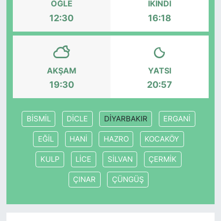
ÖĞLE
İKINDI
12:30
16:18
SİYASET
SON DAKİKA HABERİ
AKŞAM
YATSI
SPOR
19:30
20:57
TEKNOLOJİ
BİSMİL
DİCLE
DİYARBAKIR
ERGANİ
TÜRKİYE VE DÜNYA GÜNDEMİ
EĞİL
HANİ
HAZRO
KOCAKÖY
VİDEO GALERİ
KULP
LİCE
SİLVAN
ÇERMİK
YAŞAM
ÇINAR
ÇÜNGÜŞ