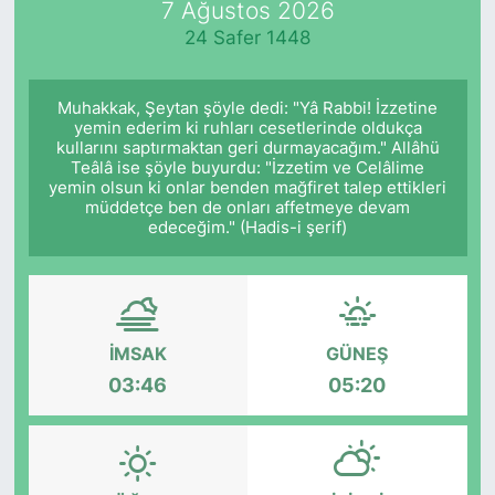
7 Ağustos 2026
24 Safer 1448
KÖŞE YAZILARI
KÖŞE YAZILARI (Arşiv)
Muhakkak, Şeytan şöyle dedi: "Yâ Rabbi! İzzetine
yemin ederim ki ruhları cesetlerinde oldukça
kullarını saptırmaktan geri durmayacağım." Allâhü
KÜLTÜR SANAT
Teâlâ ise şöyle buyurdu: "İzzetim ve Celâlime
yemin olsun ki onlar benden mağfiret talep ettikleri
MAGAZİN
müddetçe ben de onları affetmeye devam
edeceğim." (Hadis-i şerif)
RÖPORTAJ
SAĞLIK
İMSAK
GÜNEŞ
SARIYER HABERLERİ
03:46
05:20
SARIYER İMAR BARIŞI
SEKTÖR