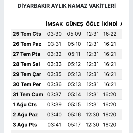
DİYARBAKIR AYLIK NAMAZ VAKITLERI
İMSAK
GÜNEŞ
ÖĞLE
İKINDI
AKŞ
25 Tem Cts
03:30
05:09
12:31
16:22
19:
26 Tem Paz
03:31
05:10
12:31
16:21
19:
27 Tem Pts
03:32
05:11
12:31
16:21
19:
28 Tem Sal
03:33
05:12
12:31
16:21
19:
29 Tem Çar
03:35
05:13
12:31
16:21
19:
30 Tem Per
03:36
05:13
12:31
16:21
19:
31 Tem Cum
03:37
05:14
12:31
16:20
19:
1 Ağu Cts
03:39
05:15
12:31
16:20
19:
2 Ağu Paz
03:40
05:16
12:30
16:20
19:
3 Ağu Pts
03:41
05:17
12:30
16:20
19: