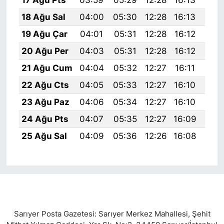
18 Ağu Sal
04:00
05:30
12:28
16:13
19:
19 Ağu Çar
04:01
05:31
12:28
16:12
19:
20 Ağu Per
04:03
05:31
12:28
16:12
19:
21 Ağu Cum
04:04
05:32
12:27
16:11
19:
22 Ağu Cts
04:05
05:33
12:27
16:10
19:
23 Ağu Paz
04:06
05:34
12:27
16:10
19:
24 Ağu Pts
04:07
05:35
12:27
16:09
19:
25 Ağu Sal
04:09
05:36
12:26
16:08
19:
Sarıyer Posta Gazetesi: Sarıyer Merkez Mahallesi, Şehit