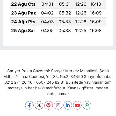
22 Ağu Cts
04:01
05:31
12:26
16:10
19:
23 Ağu Paz
04:02
05:32
12:26
16:09
19:
24 Ağu Pts
04:03
05:33
12:26
16:09
19:
25 Ağu Sal
04:05
05:33
12:25
16:08
19:
Sarıyer Posta Gazetesi: Sarıyer Merkez Mahallesi, Şehit
Mithat Yılmaz Caddesi, Yar Sk. No:2, 34450 Sarıyer/İstanbul
0212 271 26 46 - 0507 245 82 81 Bu sitede yayınlanan tüm
materyalin her hakkı mahfuzdur. Kaynak gösterilmeden
alıntılanamaz.