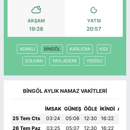
SİYASET
AKŞAM
YATSI
SON DAKİKA HABERİ
19:28
20:57
SPOR
ADAKLI
BİNGÖL
KARLIOVA
KİGI
TEKNOLOJİ
SOLHAN
YAYLADERE
YEDİSU
TÜRKİYE VE DÜNYA GÜNDEMİ
VİDEO GALERİ
BİNGÖL AYLIK NAMAZ VAKITLERI
YAŞAM
İMSAK
GÜNEŞ
ÖĞLE
İKINDI
AKŞ
25 Tem Cts
03:24
05:06
12:30
16:22
19:
26 Tem Paz
03:25
05:07
12:30
16:22
19: