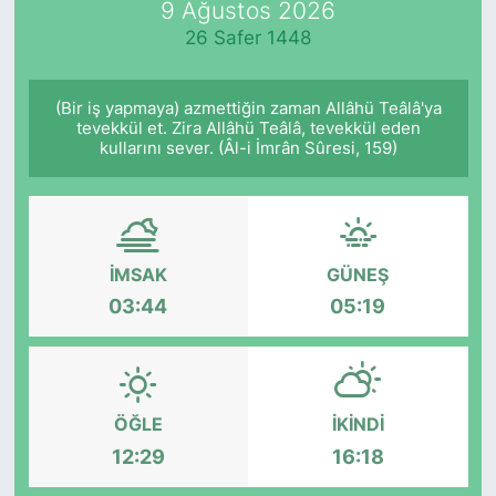
9 Ağustos 2026
26 Safer 1448
KÖŞE YAZILARI
KÖŞE YAZILARI (Arşiv)
(Bir iş yapmaya) azmettiğin zaman Allâhü Teâlâ'ya
tevekkül et. Zira Allâhü Teâlâ, tevekkül eden
kullarını sever. (Âl-i İmrân Sûresi, 159)
KÜLTÜR SANAT
MAGAZİN
RÖPORTAJ
İMSAK
GÜNEŞ
03:44
05:19
SAĞLIK
SARIYER HABERLERİ
ÖĞLE
İKINDI
SARIYER İMAR BARIŞI
12:29
16:18
SEKTÖR