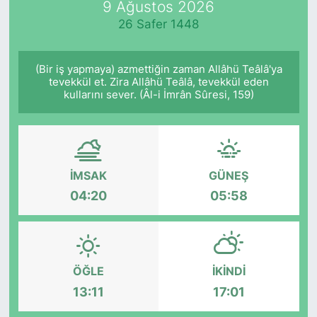
9 Ağustos 2026
26 Safer 1448
KÖŞE YAZILARI
KÖŞE YAZILARI (Arşiv)
(Bir iş yapmaya) azmettiğin zaman Allâhü Teâlâ'ya
tevekkül et. Zira Allâhü Teâlâ, tevekkül eden
kullarını sever. (Âl-i İmrân Sûresi, 159)
KÜLTÜR SANAT
MAGAZİN
RÖPORTAJ
İMSAK
GÜNEŞ
04:20
05:58
SAĞLIK
SARIYER HABERLERİ
ÖĞLE
İKINDI
SARIYER İMAR BARIŞI
13:11
17:01
SEKTÖR