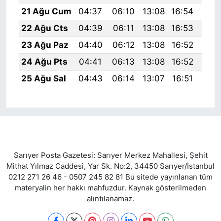
21 Ağu Cum
04:37
06:10
13:08
16:54
19:
22 Ağu Cts
04:39
06:11
13:08
16:53
19:
23 Ağu Paz
04:40
06:12
13:08
16:52
19:
24 Ağu Pts
04:41
06:13
13:08
16:52
19:
25 Ağu Sal
04:43
06:14
13:07
16:51
19:
Sarıyer Posta Gazetesi: Sarıyer Merkez Mahallesi, Şehit
Mithat Yılmaz Caddesi, Yar Sk. No:2, 34450 Sarıyer/İstanbul
0212 271 26 46 - 0507 245 82 81 Bu sitede yayınlanan tüm
materyalin her hakkı mahfuzdur. Kaynak gösterilmeden
alıntılanamaz.