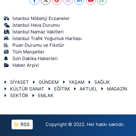
İstanbul Nöbetçi Eczaneler
İstanbul Hava Durumu
İstanbul Namaz Vakitleri
İstanbul Trafik Yoğunluk Haritası
Puan Durumu ve Fikstür
Tüm Manşetler
Son Dakika Haberleri
Haber Arşivi
SİYASET
GÜNDEM
YAŞAM
SAĞLIK
KÜLTÜR SANAT
EĞİTİM
AKTUEL
MAGAZİN
SEKTÖR
EMLAK
RSS
Copyright © 2022. Her hakkı saklıdır.