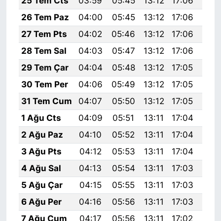
25 Tem Cts
03:59
05:45
13:12
17:06
20:
26 Tem Paz
04:00
05:45
13:12
17:06
20:
27 Tem Pts
04:02
05:46
13:12
17:06
20:
28 Tem Sal
04:03
05:47
13:12
17:06
20:
29 Tem Çar
04:04
05:48
13:12
17:05
20:
30 Tem Per
04:06
05:49
13:12
17:05
20:
31 Tem Cum
04:07
05:50
13:12
17:05
20:
1 Ağu Cts
04:09
05:51
13:11
17:04
20:
2 Ağu Paz
04:10
05:52
13:11
17:04
20:
3 Ağu Pts
04:12
05:53
13:11
17:04
20:
4 Ağu Sal
04:13
05:54
13:11
17:03
20:
5 Ağu Çar
04:15
05:55
13:11
17:03
20:
6 Ağu Per
04:16
05:56
13:11
17:03
20:
7 Ağu Cum
04:17
05:56
13:11
17:02
20: