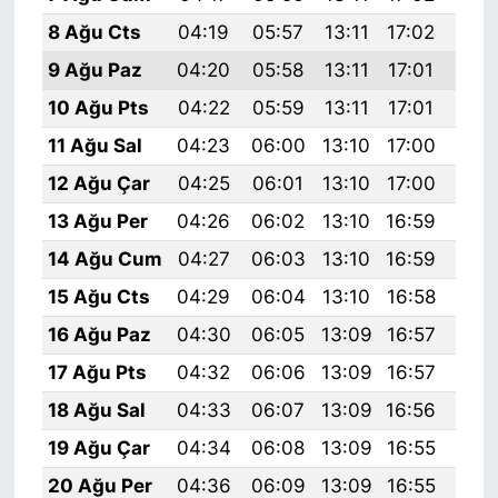
8 Ağu Cts
04:19
05:57
13:11
17:02
20:
9 Ağu Paz
04:20
05:58
13:11
17:01
20:
10 Ağu Pts
04:22
05:59
13:11
17:01
20:
11 Ağu Sal
04:23
06:00
13:10
17:00
20:
12 Ağu Çar
04:25
06:01
13:10
17:00
20:
13 Ağu Per
04:26
06:02
13:10
16:59
20:
14 Ağu Cum
04:27
06:03
13:10
16:59
20:
15 Ağu Cts
04:29
06:04
13:10
16:58
20:
16 Ağu Paz
04:30
06:05
13:09
16:57
20:
17 Ağu Pts
04:32
06:06
13:09
16:57
20:
18 Ağu Sal
04:33
06:07
13:09
16:56
20:
19 Ağu Çar
04:34
06:08
13:09
16:55
20:
20 Ağu Per
04:36
06:09
13:09
16:55
19: