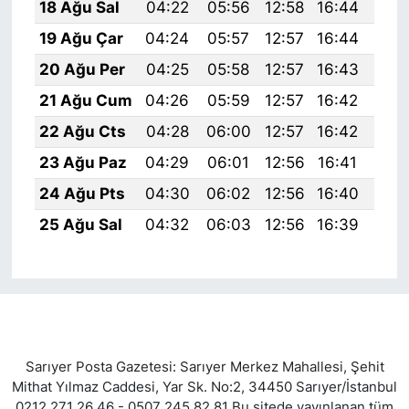
18 Ağu Sal
04:22
05:56
12:58
16:44
19:
19 Ağu Çar
04:24
05:57
12:57
16:44
19:
20 Ağu Per
04:25
05:58
12:57
16:43
19:
21 Ağu Cum
04:26
05:59
12:57
16:42
19:
22 Ağu Cts
04:28
06:00
12:57
16:42
19:
23 Ağu Paz
04:29
06:01
12:56
16:41
19:
24 Ağu Pts
04:30
06:02
12:56
16:40
19:
25 Ağu Sal
04:32
06:03
12:56
16:39
19:
Sarıyer Posta Gazetesi: Sarıyer Merkez Mahallesi, Şehit
Mithat Yılmaz Caddesi, Yar Sk. No:2, 34450 Sarıyer/İstanbul
0212 271 26 46 - 0507 245 82 81 Bu sitede yayınlanan tüm