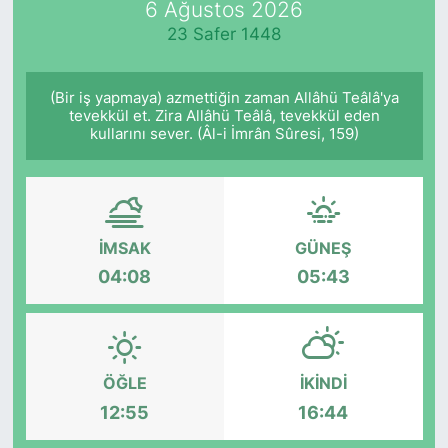
6 Ağustos 2026
23 Safer 1448
KÖŞE YAZILARI
KÖŞE YAZILARI (Arşiv)
(Bir iş yapmaya) azmettiğin zaman Allâhü Teâlâ'ya
tevekkül et. Zira Allâhü Teâlâ, tevekkül eden
kullarını sever. (Âl-i İmrân Sûresi, 159)
KÜLTÜR SANAT
MAGAZİN
RÖPORTAJ
İMSAK
GÜNEŞ
04:08
05:43
SAĞLIK
SARIYER HABERLERİ
ÖĞLE
İKINDI
SARIYER İMAR BARIŞI
12:55
16:44
SEKTÖR