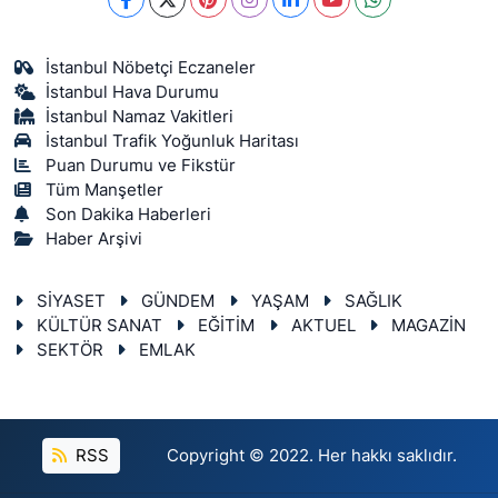
İstanbul Nöbetçi Eczaneler
İstanbul Hava Durumu
İstanbul Namaz Vakitleri
İstanbul Trafik Yoğunluk Haritası
Puan Durumu ve Fikstür
Tüm Manşetler
Son Dakika Haberleri
Haber Arşivi
SİYASET
GÜNDEM
YAŞAM
SAĞLIK
KÜLTÜR SANAT
EĞİTİM
AKTUEL
MAGAZİN
SEKTÖR
EMLAK
RSS
Copyright © 2022. Her hakkı saklıdır.