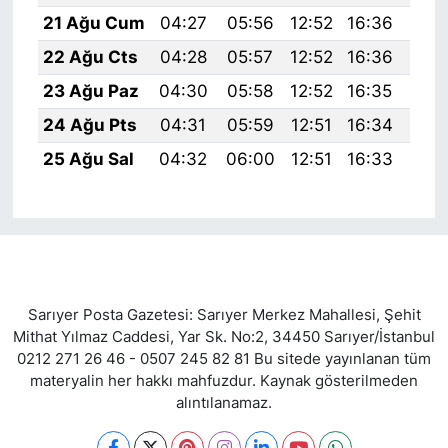
21 Ağu Cum
04:27
05:56
12:52
16:36
19:
22 Ağu Cts
04:28
05:57
12:52
16:36
19:
23 Ağu Paz
04:30
05:58
12:52
16:35
19:
24 Ağu Pts
04:31
05:59
12:51
16:34
19:
25 Ağu Sal
04:32
06:00
12:51
16:33
19:
Sarıyer Posta Gazetesi: Sarıyer Merkez Mahallesi, Şehit
Mithat Yılmaz Caddesi, Yar Sk. No:2, 34450 Sarıyer/İstanbul
0212 271 26 46 - 0507 245 82 81 Bu sitede yayınlanan tüm
materyalin her hakkı mahfuzdur. Kaynak gösterilmeden
alıntılanamaz.