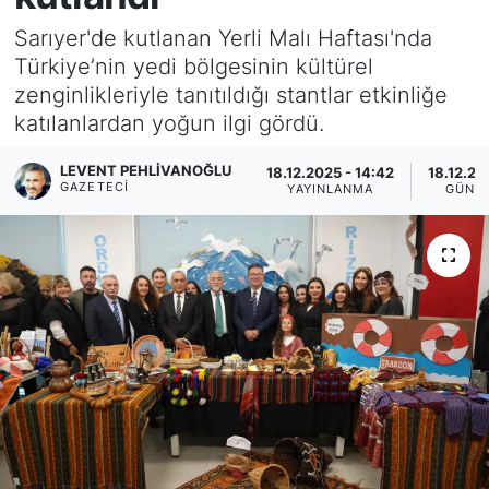
Sarıyer'de kutlanan Yerli Malı Haftası'nda
KÖŞE YAZILARI
Türkiye’nin yedi bölgesinin kültürel
zenginlikleriyle tanıtıldığı stantlar etkinliğe
KÖŞE YAZILARI (Arşiv)
katılanlardan yoğun ilgi gördü.
KÜLTÜR SANAT
LEVENT PEHLIVANOĞLU
18.12.2025 - 14:42
18.12.20
GAZETECI
YAYINLANMA
GÜNC
MAGAZİN
RÖPORTAJ
SAĞLIK
SARIYER HABERLERİ
SARIYER İMAR BARIŞI
SEKTÖR