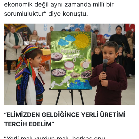
ekonomik değil aynı zamanda millî bir
sorumluluktur” diye konuştu.
“ELİMİZDEN GELDİĞİNCE YERLİ ÜRETİMİ
TERCİH EDELİM”
“Yerli malı yurdun malı, herkes onu