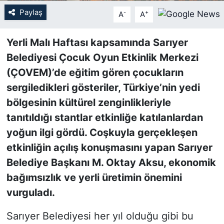
Paylaş
-
+
A
A
SİYASET
Yerli Malı Haftası kapsamında Sarıyer
SON DAKİKA HABERİ
Belediyesi Çocuk Oyun Etkinlik Merkezi
(ÇOVEM)’de eğitim gören çocukların
SPOR
sergiledikleri gösteriler, Türkiye’nin yedi
TEKNOLOJİ
bölgesinin kültürel zenginlikleriyle
tanıtıldığı stantlar etkinliğe katılanlardan
TÜRKİYE VE DÜNYA GÜNDEMİ
yoğun ilgi gördü. Coşkuyla gerçekleşen
etkinliğin açılış konuşmasını yapan Sarıyer
VİDEO GALERİ
Belediye Başkanı M. Oktay Aksu, ekonomik
bağımsızlık ve yerli üretimin önemini
YAŞAM
vurguladı.
Sarıyer Belediyesi her yıl olduğu gibi bu