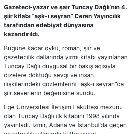
Gazeteci-yazar ve şair Tuncay Dağlı’nın 4.
SİYASET
şiir kitabı “aşk-ı seyran” Ceren Yayıncılık
tarafından edebiyat dünyasına
SON DAKİKA HABERİ
kazandırıldı.
SPOR
Bugüne kadar öykü, roman, şiir ve
gazetecilik dallarında yirmi kitabı yayınlanan
TEKNOLOJİ
Tuncay Dağlı duygusal bir bakış açısıyla
dizelere döktüğü sevgi ve insan
TÜRKİYE VE DÜNYA GÜNDEMİ
ilişkilerindeki gözlemlerini “aşk-ı seyran”da
VİDEO GALERİ
şiir severlerin beğenisine sundu.
YAŞAM
Ege Üniversitesi İletişim Fakültesi mezunu
olan Tuncay Dağlı ilk kitabını 1998 yılında
yayınladı. İzmir, Adana ve İstanbul’da geçen
gazetecilik yıllarında kültür sanat