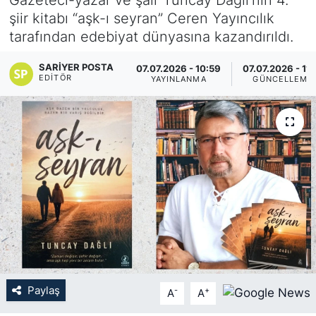
şiir kitabı “aşk-ı seyran” Ceren Yayıncılık
KÖŞE YAZILARI
tarafından edebiyat dünyasına kazandırıldı.
KÖŞE YAZILARI (Arşiv)
SARIYER POSTA
07.07.2026 - 10:59
07.07.2026 - 11:
EDITÖR
YAYINLANMA
GÜNCELLEME
KÜLTÜR SANAT
MAGAZİN
RÖPORTAJ
SAĞLIK
SARIYER HABERLERİ
SARIYER İMAR BARIŞI
Paylaş
-
+
A
A
SEKTÖR