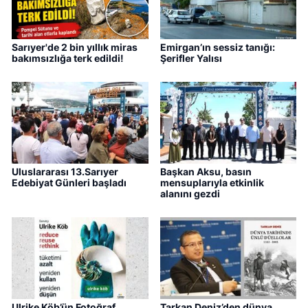
Sarıyer'de 2 bin yıllık miras
Emirgan’ın sessiz tanığı:
bakımsızlığa terk edildi!
Şerifler Yalısı
Uluslararası 13.Sarıyer
Başkan Aksu, basın
Edebiyat Günleri başladı
mensuplarıyla etkinlik
alanını gezdi
Ulrike Köb’ün Fotoğraf
Tarkan Deniz’den dünya